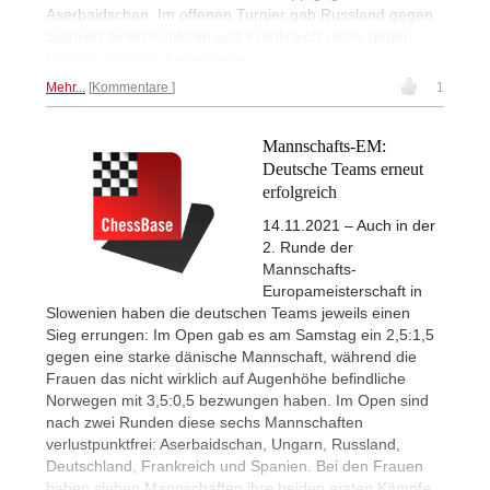
Aserbaidschan. Im offenen Turnier gab Russland gegen
Spanien einen Punkt ab und Frankreich verlor gegen
Ungarn. | Fotos: Turnierseite
Mehr...
Kommentare
1
Mannschafts-EM:
Deutsche Teams erneut
erfolgreich
14.11.2021 – Auch in der
2. Runde der
Mannschafts-
Europameisterschaft in
Slowenien haben die deutschen Teams jeweils einen
Sieg errungen: Im Open gab es am Samstag ein 2,5:1,5
gegen eine starke dänische Mannschaft, während die
Frauen das nicht wirklich auf Augenhöhe befindliche
Norwegen mit 3,5:0,5 bezwungen haben. Im Open sind
nach zwei Runden diese sechs Mannschaften
verlustpunktfrei: Aserbaidschan, Ungarn, Russland,
Deutschland, Frankreich und Spanien. Bei den Frauen
haben sieben Mannschaften ihre beiden ersten Kämpfe