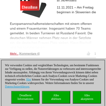
in Slowenien
11.11.2021 – Am Freitag
beginnen in Slowenien die
Europamannschaftsmeisterschaften mit einem offenen
und einem Frauenturnier. Insgesamt haben 70 Teams
gemeldet. In beiden Turnieren ist Russland Favorit. Die
deutschen Männer nehmen Platz neun in der Setzliste
ein, die deutschen Frauen Platz sieben. Klaus Bischoff
wird live kommentieren.
Mehr...
Kommentare 4
1
Wir verwenden Cookies und vergleichbare Technologien, um bestimmte Funktionen
1
zur Verfügung zu stellen, die Nutzererfahrungen zu verbessern und interessengerechte
Inhalte auszuspielen. Abhängig von ihrem Verwendungszweck können dabei neben
technisch erforderlichen Cookies auch Analyse-Cookies sowie Marketing-Cookies
eingesetzt werden.
Hier
können Sie der Verwendung von Analyse-Cookies und
Marketing-Cookies widersprechen. Weitere Informationen finden Sie in unserer
Datenschutzerklärung
.
Datenschutzhinweis
|
Impressum
|
Kontakt
|
Cookies Management
|
Lizenzen
|
Detaillierte
Alles
Alles
Compliance Hotline
|
Home
Informationen
ablehnen
akzeptieren
© 2017 ChessBase GmbH | Osterbekstraße 90a | 22083 Hamburg | Deutschland
coldest news