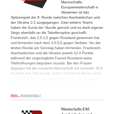
Mannschafts-
Europameisterschaft in
Slowenien ist das
Spitzenspiel der 8. Runde zwischen Aserbaidschan und
der Ukraine 2:2 ausgegangen. Zwei weitere Teams
haben die Gunst der Stunde genutzt und es dank eigener
Siege ebenfalls an die Tabellenspitze geschafft:
Frankreich, das 2,5:1,5 gegen Russland gewonnen hat,
und Armenien nach dem 3,5:0,5 gegen Serbien. Vor der
letzten Runde am Sonntag haben Armenien, Frankreich,
Aserbaidschan und die Ukraine jeweils 12:4 Punkte,
während der ursprüngliche Favorit Russland seine
Titelhoffnungen begraben musste. Bei den Frauen
dagegen hat die russische Mannschaft mit nunmehr 16:0
Punkten den Titel bereits sicher. Gut lief die Runde auch
für die DSB-Teams: Im Open gab es ein 2,5:1,5 gegen
die Schweiz, bei den Frauen ein 3,5:0,5 gegen die
Türkei. | Fotos: ECU Press
Mehr...
Kommentare
Mannschafts-EM: