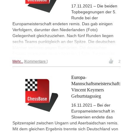
17.11.2021 – Die beiden
Topbegegnungen der 5.
Runde bei der
Europameisterschaft endeten remis. Das gab einigen
Verfolgern, darunter den Niederlanden (Foto)
Gelegenheit gleichzuziehen. Nach fünf Runden liegen
sechs Teams punktgleich an der Spitze. Die deutschen
Männer verloren gegen Rumänien. Die deutschen
Frauen gewannen gegen Spanien. | Foto: Turnierseite
Mehr...
Kommentare
2
Europa-
Mannschaftsmeisterschaft:
Vincent Keymers
Geburtstagssieg
16.11.2021 – Bei der
Europameisterschaft in
Slowenien endete das
Spitzenspiel zwischen Ungarn und Aserbaidschan remis.
Mit dem gleichen Ergebnis trennte sich Deutschland von