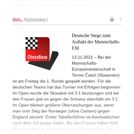
gewonnen; dazu gehört auch Deutschland. | Fotos:
Stefana Milutinovič (ECU)
Mehr...
Kommentare
3
Deutsche Siege zum
Auftakt der Mannschafts-
EM
13.11.2021 – Bei der
Mannschafts-
Europameisterschaft in
Terme Čatež (Slowenien)
ist am Freitag die 1. Runde gespielt worden. Für die
deutschen Teams hat das Turnier mit Erfolgen begonnen:
Im Open wurde die Slowakei mit 3:1 bezwungen und bei
den Frauen gab es gegen die Schweiz ebenfalls ein 3:1.
Im Open blieben größere Überraschungen aus, wenn
man vom Sieg der Norweger (ohne Carlsen) gegen
England absieht. Erster Tabellenführer ist Aserbaidschan
nach dem 4:0 gegen Italien. Bei den Frauen haben fünf
Mannschaften ihr erstes Spiel mit 4:0 gewonnen; die