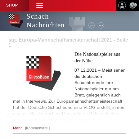
SHOP
TOGGLE
NAVIGATION
Schach
Nachrichten
tag: Europa-Mannschaftsmeisterschaft 2021 - Seite
1
Die Nationalspieler aus
der Nähe
07.12.2021 – Meist sehen
die deutschen
Schachfreunde ihre
Nationalspieler nur am
Brett, gelegentlich auch
mal in Interviews. Zur Europamannschaftsmeisterschaft
hat der Deutsche Schachbund eine VLOG erstellt, in dem
man die Spieler auch mal bei anderen Gelegenheiten
kennenlernt. | Fotos und Videos: Schachbund
Mehr...
Kommentare