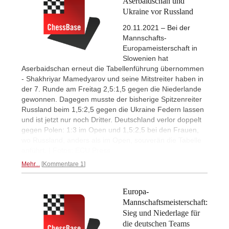
Aserbaidschan und
Ukraine vor Russland
20.11.2021 – Bei der
Mannschafts-
Europameisterschaft in
Slowenien hat
Aserbaidschan erneut die Tabellenführung übernommen
- Shakhriyar Mamedyarov und seine Mitstreiter haben in
der 7. Runde am Freitag 2,5:1,5 gegen die Niederlande
gewonnen. Dagegen musste der bisherige Spitzenreiter
Russland beim 1,5:2,5 gegen die Ukraine Federn lassen
und ist jetzt nur noch Dritter. Deutschland verlor doppelt
gegen Polen: 1:3 im Open und 1,5:2,5 bei den Frauen,
wo Russland, anders als im Open, souverän die Tabelle
anführt. | Fotos: ECU Press
Mehr...
Kommentare 1
Europa-
Mannschaftsmeisterschaft:
Sieg und Niederlage für
die deutschen Teams