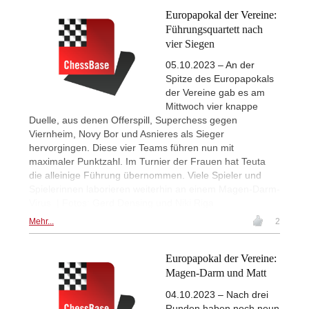
Europapokal der Vereine:
Führungsquartett nach
vier Siegen
05.10.2023 – An der
Spitze des Europapokals
der Vereine gab es am
Mittwoch vier knappe
Duelle, aus denen Offerspill, Superchess gegen
Viernheim, Novy Bor und Asnieres als Sieger
hervorgingen. Diese vier Teams führen nun mit
maximaler Punktzahl. Im Turnier der Frauen hat Teuta
die alleinige Führung übernommen. Viele Spieler und
Spielerinnen laborieren weiterhin an einem Magen-Darm-
Virus. | Fotos: Gerd Densing und Niki Riga
Mehr...
2
Europapokal der Vereine:
Magen-Darm und Matt
04.10.2023 – Nach drei
Runden haben noch neun