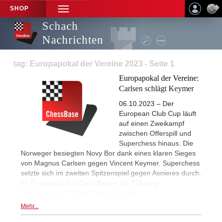
SHOP
TOGGLE
NAVIGATION
Schach
Nachrichten
tag: Europapokal der Vereine 2023 - Seite 1
Europapokal der Vereine:
Carlsen schlägt Keymer
06.10.2023 – Der
European Club Cup läuft
auf einen Zweikampf
zwischen Offerspill und
Superchess hinaus. Die
Norweger besiegten Novy Bor dank eines klaren Sieges
von Magnus Carlsen gegen Vincent Keymer. Superchess
setzte sich im zweiten Spitzenspiel gegen Asnieres durch.
Im Frauencup hat Gaz Ukraine die Führung
übernommen. | Fotos: Gerd Densing
Mehr...