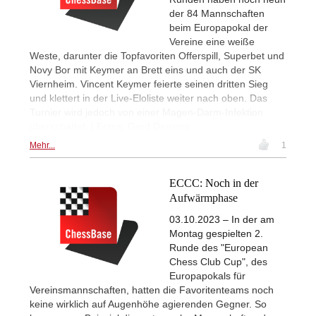
der 84 Mannschaften
beim Europapokal der
Vereine eine weiße
Weste, darunter die Topfavoriten Offerspill, Superbet und
Novy Bor mit Keymer an Brett eins und auch der SK
Viernheim. Vincent Keymer feierte seinen dritten Sieg
und klettert in der Live-Eloliste weiter nach oben. Das
Turnier wird jedoch von einer Magen-Darm-Infektion
überschattet. | Fotos: Gerd Densing
Mehr...
1
ECCC: Noch in der
Aufwärmphase
03.10.2023 – In der am
Montag gespielten 2.
Runde des "European
Chess Club Cup", des
Europapokals für
Vereinsmannschaften, hatten die Favoritenteams noch
keine wirklich auf Augenhöhe agierenden Gegner. So