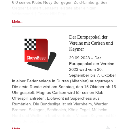
6:0 seines Klubs Novy Bor gegen Zuid-Limburg. Sein
Gegner Lennert Lenaerts leistete aber einigen
Widerstand. | Fotos: Niki Riga
Mehr...
Der Europapokal der
Vereine mit Carlsen und
Keymer
29.09.2023 – Der
Europapokal der Vereine
2023 wird vom 30.
September bis 7. Oktober
in einer Ferienanlage in Durres (Albanien) ausgetragen.
Die erste Runde wird am Sonntag, den 15 Oktober ab 15
Uhr gespielt. Magnus Carlsen wird für seinen Klub
Offerspill antreten. Elofavorit ist Superchess aus
Rumänien. Die Bundesliga ist mit Viernheim, Werder
Bremen, Solingen, Schönaich, König Tegel, Mülheim
Nord und Weilheim breit vertreten. Vincent Keymer ist für
Novy Bor am Start.