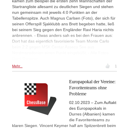
kamen zum Beispiel die ersten zehn Mannschaften der
Startrangliste allesamt zu deutlichen Siegen und stehen
nun gemeinsam mit jeweils 4:0 Punkten an der
Tabellenspitze. Auch Magnus Carlsen (Foto), der sich für
seinen Offerspill Sjakklubb ans Brett begeben hatte, ließ
bei seinem Sieg gegen den Engländer Ravi Haria nichts
anbrennen. - Etwas anders sah es bei den Frauen aus:
Dort hat das eigentlich favorisierte Team Monte Carlo
beim 2:2 gegen MSK Centar Asseco See aus
Nordmazedonien einen Punkt eingebüßt. - Alle Fotos:
Gerd Densing
Mehr...
1
Europapokal der Vereine:
Favoritenteams ohne
Probleme
02.10.2023 – Zum Auftakt
des Europapokals in
Durres (Albanien) kamen
die Favoritenteams zu
klaren Siegen. Vincent Keymer half am Spitzenbrett beim