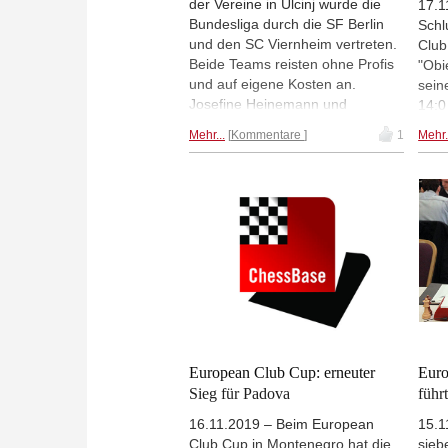
der Vereine in Ulcinj wurde die
17.1
Bundesliga durch die SF Berlin
Schl
und den SC Viernheim vertreten.
Club
Beide Teams reisten ohne Profis
"Obi
und auf eigene Kosten an.
sein
Josefine Heinemann und
14:0
Annmarie Mütsch spielten für
schli
Mehr...
Kommentare
1
Mehr.
Viernheim und berichten von
Mann
ihrem Abenteuer "Europapokal". |
bede
Foto: SC Viernheim
Scha
Punk
Ziel
gab 
gewa
"Non
European Club Cup: erneuter
Euro
Sieg für Padova
führt
16.11.2019 – Beim European
15.1
Club Cup in Montenegro hat die
sieb