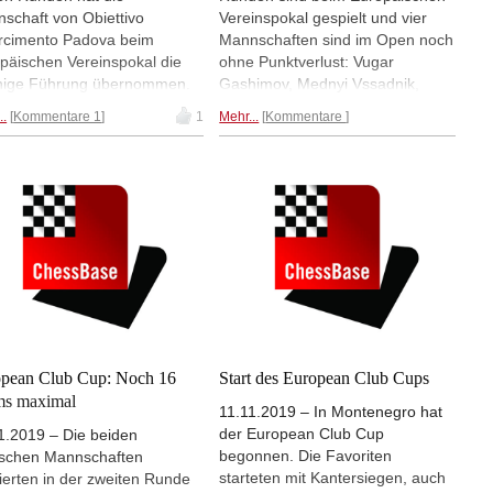
schaft von Obiettivo
Vereinspokal gespielt und vier
rcimento Padova beim
Mannschaften sind im Open noch
päischen Vereinspokal die
ohne Punktverlust: Vugar
inige Führung übernommen.
Gashimov, Mednyi Vssadnik,
va gewann in Runde 5
Obiettivo Risarcimento Padova
..
Kommentare 1
1
Mehr...
Kommentare
n das Team Vugar
und SK Joly Nysa nad Labem.
imov, die beiden anderen
Die Schachfreunde Berlin liegen
zenreiter trennten sich
mit 6 aus 8 gut im Rennen,
tschieden. Für besonders
Viernheim kommt mit 4 aus 8 auf
 Aufregung und Vergnügen
50%. Im Frauenturnier liegen
te dabei Ivan Saric, der
Monte Carlo und Kyiv mit 7 aus 8
pameister von 2018, der an
an der Spitze. | Foto: Jovan Kisic,
 5 für Padova spielt. | Foto:
Jahrgang 2010, Brett 6 für Itaka.
ie Nikoladze (Archiv)
In Runde 4 hatte er gegen
Vladislav Kovalev einen schweren
Stand. | Fotos: Gerd Densing
pean Club Cup: Noch 16
Start des European Club Cups
ms maximal
11.11.2019 – In Montenegro hat
der European Club Cup
1.2019 – Die beiden
begonnen. Die Favoriten
schen Mannschaften
starteten mit Kantersiegen, auch
ierten in der zweiten Runde