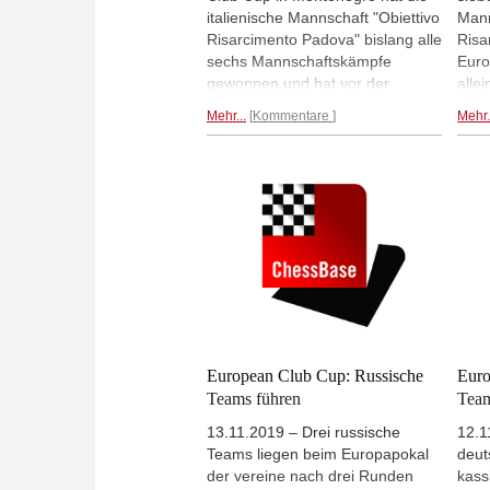
italienische Mannschaft "Obiettivo
Mann
Risarcimento Padova" bislang alle
Risa
sechs Mannschaftskämpfe
Euro
gewonnen und hat vor der
alle
Schlussrunde zwei Punkte
Pado
Mehr...
Kommentare
Mehr.
Vorsprung auf vier Verfolger. Die
gege
Schachfreunde Berlin belegen mit
Gash
8 Punkten Rang 16, der SC
Spit
Viernheim befindet sich mit 7
Unen
Punkten auf Platz 26. | Fotos:
viel
Gerd Densing
sorg
Euro
Brett
Soph
European Club Cup: Russische
Euro
Teams führen
Tea
13.11.2019 – Drei russische
12.1
Teams liegen beim Europapokal
deut
der vereine nach drei Runden
kass