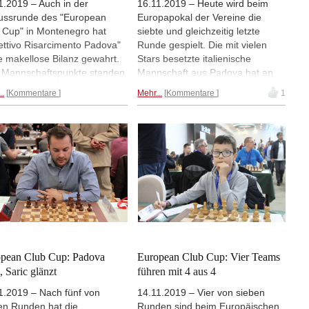
1.2019 – Auch in der
16.11.2019 – Heute wird beim
ussrunde des "European
Europapokal der Vereine die
 Cup" in Montenegro hat
siebte und gleichzeitig letzte
ettivo Risarcimento Padova"
Runde gespielt. Die mit vielen
e makellose Bilanz gewahrt.
Stars besetzte italienische
 Mannschaftspunkte standen
Mannschaft aus Padova hat an
eßlich für die italienische
der Tabellenspitze zwar zwei
..
Kommentare
Mehr...
Kommentare
1
schaft zu Buche - das
Punkte Vorsprung, muss aber
utete die Goldmedaille. Die
noch gegen das ebenbürtige
chfreunde Berlin (8:6
"Alkaloid" bestehen, wenn sie den
te) kamen auf Platz 21 ins
Titel gewinnen will. Runde 7 gibt
; für den SC Viernheim (7:7)
es live ab 15 Uhr.
es Rang 30. Bei den Frauen
nn das georgische Team
a". | Fotos: Gerd Densing
pean Club Cup: Padova
European Club Cup: Vier Teams
, Saric glänzt
führen mit 4 aus 4
1.2019 – Nach fünf von
14.11.2019 – Vier von sieben
en Runden hat die
Runden sind beim Europäischen