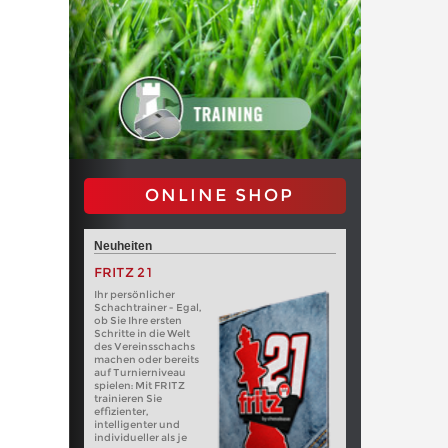
ONLINE SHOP
Neuheiten
FRITZ 21
Ihr persönlicher
Schachtrainer - Egal,
ob Sie Ihre ersten
Schritte in die Welt
des Vereinsschachs
machen oder bereits
auf Turnierniveau
spielen: Mit FRITZ
trainieren Sie
effizienter,
intelligenter und
individueller als je