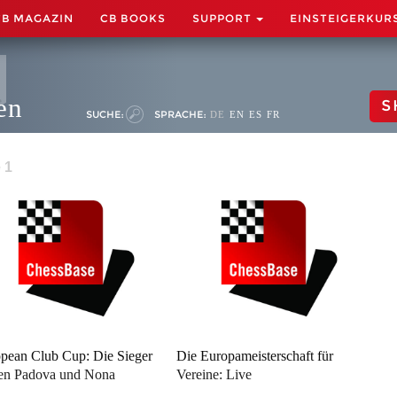
CB MAGAZIN
CB BOOKS
SUPPORT
EINSTEIGERKUR
en
S
SUCHE:
SPRACHE:
DE
EN
ES
FR
 1
pean Club Cup: Die Sieger
Die Europameisterschaft für
en Padova und Nona
Vereine: Live