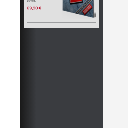
zuvor.
69,90 €