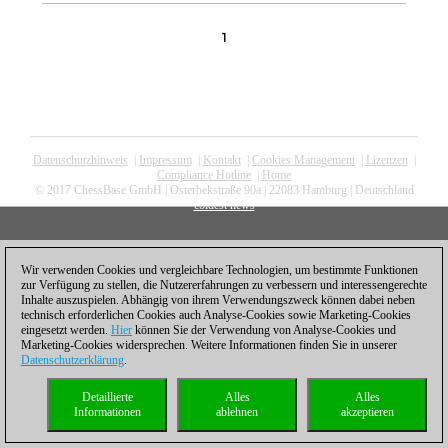
1
Datenschutzhinweis
|
Impressum
|
Kontakt
|
Cookies Management
|
Lizenzen
|
Compliance Hotline
|
Home
© 2017 ChessBase GmbH | Osterbekstraße 90a | 22083 Hamburg | Deutschland
coldest news
Wir verwenden Cookies und vergleichbare Technologien, um bestimmte Funktionen
zur Verfügung zu stellen, die Nutzererfahrungen zu verbessern und interessengerechte
Inhalte auszuspielen. Abhängig von ihrem Verwendungszweck können dabei neben
technisch erforderlichen Cookies auch Analyse-Cookies sowie Marketing-Cookies
eingesetzt werden.
Hier
können Sie der Verwendung von Analyse-Cookies und
Marketing-Cookies widersprechen. Weitere Informationen finden Sie in unserer
Datenschutzerklärung
.
Detaillierte
Alles
Alles
Informationen
ablehnen
akzeptieren