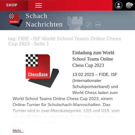
SHOP
TOGGLE
NAVIGATION
Schach
Nachrichten
tag: FIDE - ISF World School Teams Online Chess
Cup 2023 - Seite 1
Einladung zum World
School Teams Online
Chess Cup 2023
13.02.2023 – FIDE, ISF
(Internationaler
Schulsportverband) und
World Chess laden zum
World School Teams Online Chess Cup 2023, einem
Online-Turnier für Schulschach-Mannschaften. Das
Turnier wird in zwei Alterskategorien, U15 und U18, vom
18. bis 26 März durchgeführt. Bis 11. März kann man
sich zum Turnier anmelden.
Mehr...