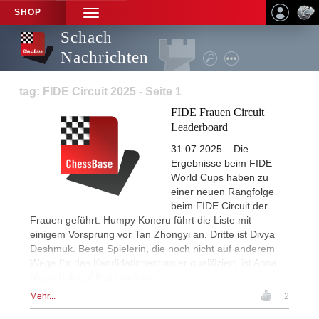
SHOP
TOGGLE
NAVIGATION
Schach
Nachrichten
tag: FIDE Circuit 2025 - Seite 1
FIDE Frauen Circuit
Leaderboard
31.07.2025 – Die
Ergebnisse beim FIDE
World Cups haben zu
einer neuen Rangfolge
beim FIDE Circuit der
Frauen geführt. Humpy Koneru führt die Liste mit
einigem Vorsprung vor Tan Zhongyi an. Dritte ist Divya
Deshmuk. Beste Spielerin, die noch nicht auf anderem
Wege für das Kandidatinnenturnier qualifiziert, ist Anna
Muzychuk auf Platz sieben.
Mehr...
2