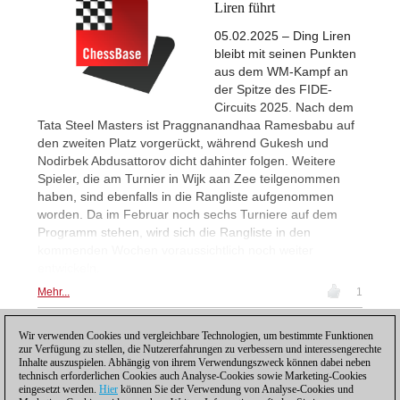
Liren führt
05.02.2025 – Ding Liren
bleibt mit seinen Punkten
aus dem WM-Kampf an
der Spitze des FIDE-
Circuits 2025. Nach dem
Tata Steel Masters ist Praggnanandhaa Ramesbabu auf
den zweiten Platz vorgerückt, während Gukesh und
Nodirbek Abdusattorov dicht dahinter folgen. Weitere
Spieler, die am Turnier in Wijk aan Zee teilgenommen
haben, sind ebenfalls in die Rangliste aufgenommen
worden. Da im Februar noch sechs Turniere auf dem
Programm stehen, wird sich die Rangliste in den
kommenden Wochen voraussichtlich noch weiter
entwickeln.
Mehr...
1
Wir verwenden Cookies und vergleichbare Technologien, um bestimmte Funktionen
1
zur Verfügung zu stellen, die Nutzererfahrungen zu verbessern und interessengerechte
Inhalte auszuspielen. Abhängig von ihrem Verwendungszweck können dabei neben
technisch erforderlichen Cookies auch Analyse-Cookies sowie Marketing-Cookies
eingesetzt werden.
Hier
können Sie der Verwendung von Analyse-Cookies und