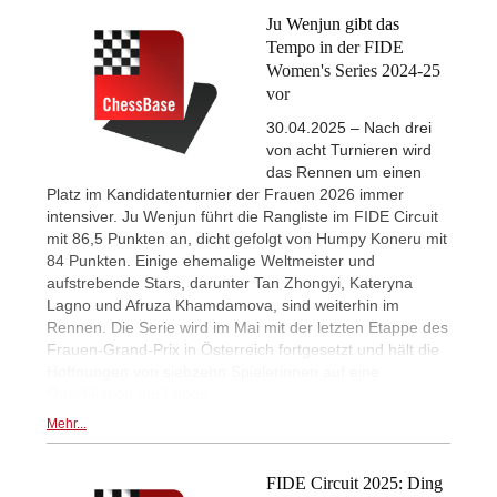
Ju Wenjun gibt das
Tempo in der FIDE
Women's Series 2024-25
vor
30.04.2025 – Nach drei
von acht Turnieren wird
das Rennen um einen
Platz im Kandidatenturnier der Frauen 2026 immer
intensiver. Ju Wenjun führt die Rangliste im FIDE Circuit
mit 86,5 Punkten an, dicht gefolgt von Humpy Koneru mit
84 Punkten. Einige ehemalige Weltmeister und
aufstrebende Stars, darunter Tan Zhongyi, Kateryna
Lagno und Afruza Khamdamova, sind weiterhin im
Rennen. Die Serie wird im Mai mit der letzten Etappe des
Frauen-Grand-Prix in Österreich fortgesetzt und hält die
Hoffnungen von siebzehn Spielerinnen auf eine
Qualifikation am Leben.
Mehr...
FIDE Circuit 2025: Ding