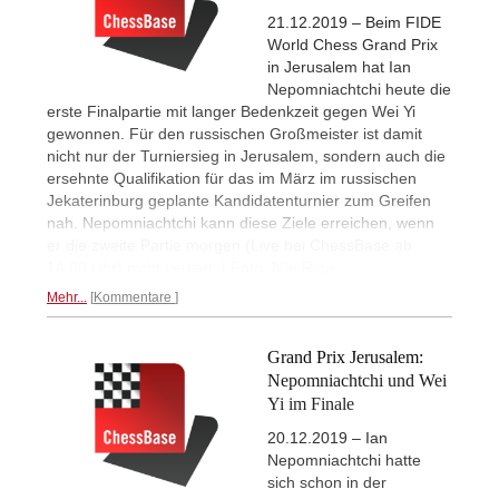
21.12.2019 – Beim FIDE
World Chess Grand Prix
in Jerusalem hat Ian
Nepomniachtchi heute die
erste Finalpartie mit langer Bedenkzeit gegen Wei Yi
gewonnen. Für den russischen Großmeister ist damit
nicht nur der Turniersieg in Jerusalem, sondern auch die
ersehnte Qualifikation für das im März im russischen
Jekaterinburg geplante Kandidatenturnier zum Greifen
nah. Nepomniachtchi kann diese Ziele erreichen, wenn
er die zweite Partie morgen (Live bei ChessBase ab
14.00 Uhr) nicht verliert. | Foto: Niki Riga
Mehr...
Kommentare
Grand Prix Jerusalem:
Nepomniachtchi und Wei
Yi im Finale
20.12.2019 – Ian
Nepomniachtchi hatte
sich schon in der