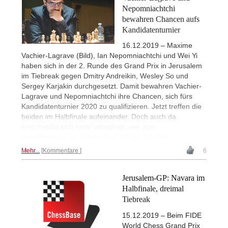
Nepomniachtchi
bewahren Chancen aufs
Kandidatenturnier
16.12.2019 – Maxime
Vachier-Lagrave (Bild), Ian Nepomniachtchi und Wei Yi
haben sich in der 2. Runde des Grand Prix in Jerusalem
im Tiebreak gegen Dmitry Andreikin, Wesley So und
Sergey Karjakin durchgesetzt. Damit bewahren Vachier-
Lagrave und Nepomniachtchi ihre Chancen, sich fürs
Kandidatenturnier 2020 zu qualifizieren. Jetzt treffen die
beiden im Halbfinale aufeinander. Doch auch da
entscheidet sich nicht unbedingt, wer zum
Kandidatenturnier fahren darf. | Foto: Niki Riga
Mehr...
Kommentare
6
Jerusalem-GP: Navara im
Halbfinale, dreimal
Tiebreak
15.12.2019 – Beim FIDE
World Chess Grand Prix