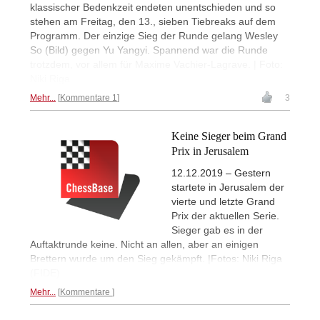
klassischer Bedenkzeit endeten unentschieden und so
stehen am Freitag, den 13., sieben Tiebreaks auf dem
Programm. Der einzige Sieg der Runde gelang Wesley
So (Bild) gegen Yu Yangyi. Spannend war die Runde
trotzdem, vor allem für Maxime Vachier-Lagrave. | Foto:
Niki Riga
Mehr...
Kommentare 1
3
Keine Sieger beim Grand
Prix in Jerusalem
12.12.2019 – Gestern
startete in Jerusalem der
vierte und letzte Grand
Prix der aktuellen Serie.
Sieger gab es in der
Auftaktrunde keine. Nicht an allen, aber an einigen
Brettern wurde um den Sieg gekämpft. |Fotos: Niki Riga
(FIDE)
Mehr...
Kommentare