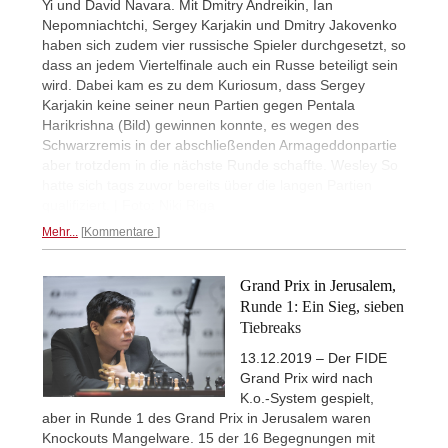
Yi und David Navara. Mit Dmitry Andreikin, Ian
Nepomniachtchi, Sergey Karjakin und Dmitry Jakovenko
haben sich zudem vier russische Spieler durchgesetzt, so
dass an jedem Viertelfinale auch ein Russe beteiligt sein
wird. Dabei kam es zu dem Kuriosum, dass Sergey
Karjakin keine seiner neun Partien gegen Pentala
Harikrishna (Bild) gewinnen konnte, es wegen des
Schwarzremis in der abschließenden Armageddonpartie
aber trotzdem in die nächste Runde schaffte. Wesley So
hatte sich tags zuvor bereits über die langen Partien
qualifiziert. | Foto: Niki Riga
Mehr...
Kommentare
Grand Prix in Jerusalem,
Runde 1: Ein Sieg, sieben
Tiebreaks
13.12.2019 – Der FIDE
Grand Prix wird nach
K.o.-System gespielt,
aber in Runde 1 des Grand Prix in Jerusalem waren
Knockouts Mangelware. 15 der 16 Begegnungen mit