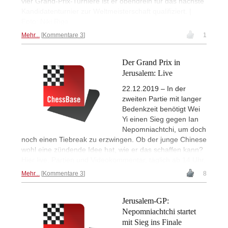
vier Grand-Prix-Turniere ist er obendrein für das nächste
Kandidatenturnier zur Weltmeisterschaft qualifiziert. |
Foto: Niki Riga
Mehr...
Kommentare 3
1
Der Grand Prix in
Jerusalem: Live
22.12.2019 – In der
zweiten Partie mit langer
Bedenkzeit benötigt Wei
Yi einen Sieg gegen Ian
Nepomniachtchi, um doch
noch einen Tiebreak zu erzwingen. Ob der junge Chinese
wohl eine zündende Idee hat, wie er das schaffen kann?
Hier live, Partien und Videokommentar, täglich ab 14 Uhr.
Mehr...
Kommentare 3
8
Jerusalem-GP:
Nepomniachtchi startet
mit Sieg ins Finale