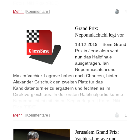
Fotos: Niki Riga (FIDE)
Mehr...
Kommentare
4
Grand Prix:
Nepomniachtchi legt vor
18.12.2019 – Beim Grand
Prix in Jerusalem wird
nun das Halbfinale
ausgetragen. Ian
Nepomniachtchi und
Maxim Vachier-Lagrave haben noch Chancen, hinter
Alexander Grischuk den zweiten Platz für das
Kandidatenturnier zu ergattern und fechten es im
Direktvergleich aus. In der ersten Halbfinalpartie konnte
Nepomnaichtchi mit einem Sieg vorlegen. | Fotos: Niki
Riga (FIDE)
Mehr...
Kommentare
1
Jerusalem Grand Prix:
Vachier-Lagrave und