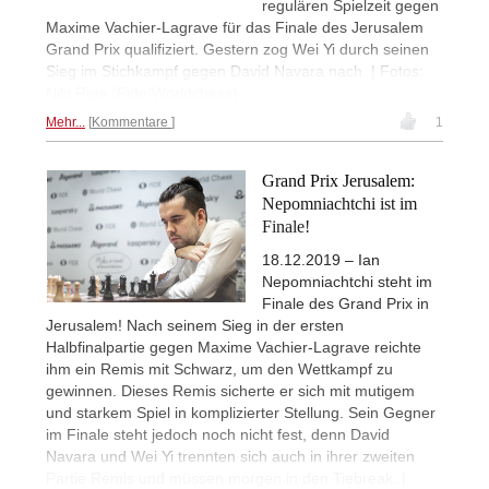
regulären Spielzeit gegen
Maxime Vachier-Lagrave für das Finale des Jerusalem
Grand Prix qualifiziert. Gestern zog Wei Yi durch seinen
Sieg im Stichkampf gegen David Navara nach. | Fotos:
Niki Riga (Fide/Worldchess)
Mehr...
Kommentare
1
Grand Prix Jerusalem:
Nepomniachtchi ist im
Finale!
18.12.2019 – Ian
Nepomniachtchi steht im
Finale des Grand Prix in
Jerusalem! Nach seinem Sieg in der ersten
Halbfinalpartie gegen Maxime Vachier-Lagrave reichte
ihm ein Remis mit Schwarz, um den Wettkampf zu
gewinnen. Dieses Remis sicherte er sich mit mutigem
und starkem Spiel in komplizierter Stellung. Sein Gegner
im Finale steht jedoch noch nicht fest, denn David
Navara und Wei Yi trennten sich auch in ihrer zweiten
Partie Remis und müssen morgen in den Tiebreak. |