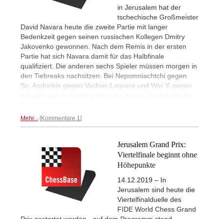
in Jerusalem hat der
tschechische Großmeister
David Navara heute die zweite Partie mit langer
Bedenkzeit gegen seinen russischen Kollegen Dmitry
Jakovenko gewonnen. Nach dem Remis in der ersten
Partie hat sich Navara damit für das Halbfinale
qualifiziert. Die anderen sechs Spieler müssen morgen in
den Tiebreaks nachsitzen: Bei Nepomniachtchi gegen
So, Andreikin gegen Vachier-Lagrave und Wei Yi gegen
Karjakin gab es heute jeweils das zweite Unentschieden.
| Foto: Niki Riga
Mehr...
Kommentare 1
Jerusalem Grand Prix:
Viertelfinale beginnt ohne
Höhepunkte
14.12.2019 – In
Jerusalem sind heute die
Viertelfinalduelle des
FIDE World Chess Grand
Prix gestartet worden - auf dem Programm stand