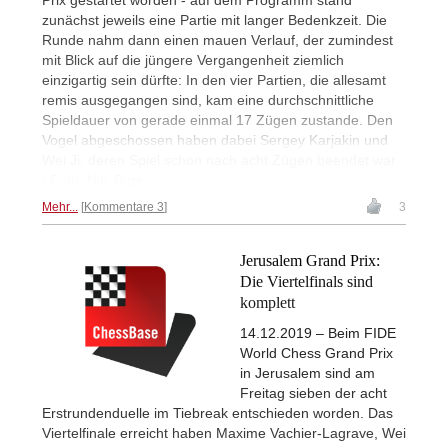
zunächst jeweils eine Partie mit langer Bedenkzeit. Die
Runde nahm dann einen mauen Verlauf, der zumindest
mit Blick auf die jüngere Vergangenheit ziemlich
einzigartig sein dürfte: In den vier Partien, die allesamt
remis ausgegangen sind, kam eine durchschnittliche
Spieldauer von gerade einmal 17 Zügen zustande. Den
Vogel abgeschossen haben dabei Sergey Karjakin und
Wei Ji, deren Spiel schon nach acht Zügen beendet war.
| Foto: Niki Riga
Mehr...
Kommentare 3
3
Jerusalem Grand Prix:
Die Viertelfinals sind
komplett
14.12.2019 – Beim FIDE
World Chess Grand Prix
in Jerusalem sind am
Freitag sieben der acht
Erstrundenduelle im Tiebreak entschieden worden. Das
Viertelfinale erreicht haben Maxime Vachier-Lagrave, Wei