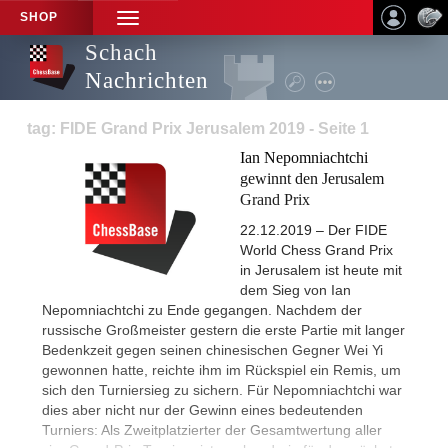
SHOP
TOGGLE
NAVIGATION
Schach
Nachrichten
tag: FIDE Grand Prix Jerusalem 2019 - Seite 1
Ian Nepomniachtchi
gewinnt den Jerusalem
Grand Prix
22.12.2019 – Der FIDE
World Chess Grand Prix
in Jerusalem ist heute mit
dem Sieg von Ian
Nepomniachtchi zu Ende gegangen. Nachdem der
russische Großmeister gestern die erste Partie mit langer
Bedenkzeit gegen seinen chinesischen Gegner Wei Yi
gewonnen hatte, reichte ihm im Rückspiel ein Remis, um
sich den Turniersieg zu sichern. Für Nepomniachtchi war
dies aber nicht nur der Gewinn eines bedeutenden
Turniers: Als Zweitplatzierter der Gesamtwertung aller