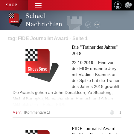
SHOP
TOGGLE
NAVIGATION
Schach
Nachrichten
tag: FIDE Journalist Award - Seite 1
Die "Trainer des Jahres"
2018
22.10.2019 – Eine von
der FIDE ernannte Jury
mit Vladimir Kramnik an
der Spitze hat die Trainer
des Jahres 2018 gewählt.
Die Awards gehen an John Donaldson, Yu Shaoteng,
Michal Konopka, Ramachandran Ramesh und Adrian
Mikhalchishin. | Fotos: FIDE
Mehr...
Kommentare 1
1
FIDE Journalist Award