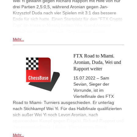
Wei Yi gewann gegen Richard Rapport mit Hilfe von nur
drei Partien 2,5:0,5, während Aronian gegen Jan-
Krzysztof Duda nach vier Spielen mit 3:1 das bessere
Ende für sich hatte. Einen Startplatz für den "FTX Crypto
Cup" (in Kürze in Miami) haben Wei Yi und Aronian
bereits jetzt sicher. | Grafik: Play Magnus Group
Mehr...
FTX Road to Miami.
Aronian, Duda, Wei und
Rapport weiter
15.07.2022 – Sam
Sevian, Sieger der
Vorrunde, ist im
Viertelfinale des FTX
Road to Miami- Turniers ausgeschieden. Er unterlag
nach Stichkampf Wei Yi. Für das Halbfinale qualifizierten
sich außer Wei Yi noch Levon Aronian, nach
spannendem Kampf gegen Erigaisi, Richard Rapport und
Jan Krzysztof Duda. | Bilder: Play Magnus Group
Mehr...