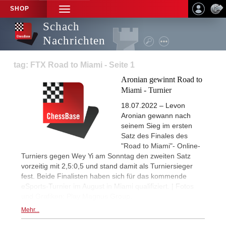
SHOP
TOGGLE
NAVIGATION
Schach
Nachrichten
tag: FTX Road to Miami - Seite 1
Aronian gewinnt Road to
Miami - Turnier
18.07.2022 – Levon
Aronian gewann nach
seinem Sieg im ersten
Satz des Finales des
"Road to Miami"- Online-
Turniers gegen Wey Yi am Sonntag den zweiten Satz
vorzeitig mit 2,5:0,5 und stand damit als Turniersieger
fest. Beide Finalisten haben sich für das kommende
eSports-Turnier im August in Miami qualifiziert. | Fotos
und Grafiken: Play Magnus Group.
Mehr...