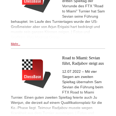
dritten Spieltag der
Vorrunde des FTX "Road
to Miami" Turnier hat Sam
Sevian seine Führung
behauptet. Im Laufe des Turniertages wurde der US-
Großmeister aber von Arjun Erigaisi hart bedrängt und
musste sein ganzes Können zeigen. | Fotos und
Grafiken: Play Magnus Group
Mehr...
Road to Miami: Sevian
führt, Radjabov steigt aus
12.07.2022 – Mit vier
Siegen am zweiten
Spieltag übernahm Sam
Sevian die Führung beim
FTX Road to Miami
Turnier. Einen guten zweiten Spieltag feierte auch Ju
Wenjun, die derzeit auf einem Qualifikationsplatz für die
Ko.-Phase liegt. Teimour Radjabov musste wegen
Krankheit aus dem Turnier aussteigen. | Fotos und