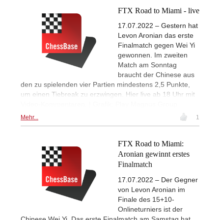
FTX Road to Miami - live
17.07.2022 – Gestern hat
Levon Aronian das erste
Finalmatch gegen Wei Yi
gewonnen. Im zweiten
Match am Sonntag
braucht der Chinese aus
den zu spielenden vier Partien mindestens 2,5 Punkte,
um einen Tiebreak zu erzwingen. Hier live ab 18 Uhr mit
Video-Kommentaren. | Grafik: Play Magnus Group
Mehr...
1
FTX Road to Miami:
Aronian gewinnt erstes
Finalmatch
17.07.2022 – Der Gegner
von Levon Aronian im
Finale des 15+10-
Onlineturniers ist der
Chinese Wei Yi. Das erste Finalmatch am Samstag hat