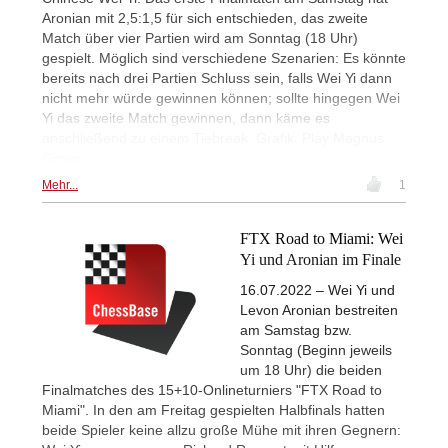
Aronian mit 2,5:1,5 für sich entschieden, das zweite
Match über vier Partien wird am Sonntag (18 Uhr)
gespielt. Möglich sind verschiedene Szenarien: Es könnte
bereits nach drei Partien Schluss sein, falls Wei Yi dann
nicht mehr würde gewinnen können; sollte hingegen Wei
Yi das zweite Match gewinnen, dann käme es
anschließend zu einem Tiebreak. Grafik: Play Magnus
Group
Mehr...
1
FTX Road to Miami: Wei
Yi und Aronian im Finale
16.07.2022 – Wei Yi und
Levon Aronian bestreiten
am Samstag bzw.
Sonntag (Beginn jeweils
um 18 Uhr) die beiden
Finalmatches des 15+10-Onlineturniers "FTX Road to
Miami". In den am Freitag gespielten Halbfinals hatten
beide Spieler keine allzu große Mühe mit ihren Gegnern: