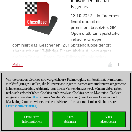
Indische Dominanz in
Fagernes
13.10.2022 – In Fagernes
findet derzeit ein
prominent besetztes GM-
Open statt. Ein spielstarke
indische Gruppe
dominiert das Geschehen. Zur Spitzengruppe gehört
aber auch der 17-jährige Elham Abdrlauf, Norwegens
größtes Talent. | Fotos: Tom Eriksen (Turnierseite)
Mehr...
1
Wir verwenden Cookies und vergleichbare Technologien, um bestimmte Funktionen
1
zur Verfügung zu stellen, die Nutzererfahrungen zu verbessern und interessengerechte
Inhalte auszuspielen. Abhängig von ihrem Verwendungszweck können dabei neben
technisch erforderlichen Cookies auch Analyse-Cookies sowie Marketing-Cookies
eingesetzt werden.
Hier
können Sie der Verwendung von Analyse-Cookies und
Marketing-Cookies widersprechen. Weitere Informationen finden Sie in unserer
Datenschutzerklärung
.
Datenschutzhinweis
|
Impressum
|
Kontakt
|
Cookies Management
|
Lizenzen
|
Detaillierte
Alles
Alles
Compliance Hotline
|
Home
Informationen
ablehnen
akzeptieren
© 2017 ChessBase GmbH | Osterbekstraße 90a | 22083 Hamburg | Deutschland
coldest news