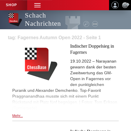
SHOP
TOGGLE
NAVIGATION
Schach
Nachrichten
tag: Fagernes Autumn Open 2022 - Seite 1
Indischer Doppelsieg in
Fagernes
19.10.2022 – Narayanan
gewann dank der besten
Zweitwertung das GM-
Open in Fagernes vor
den punktgleichen
Puranik und Alexander Demchenko. Top-Favorit
Praggnanandhaa musste sich mit einem Punkt
Rückstand mit Platz fünf begnügen. | Fotos: Tom Erikson
(Turnierseite)
Mehr...