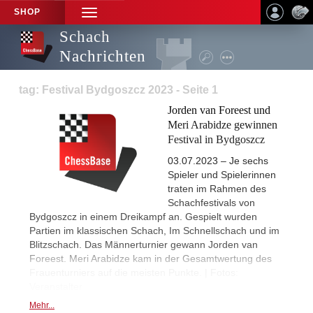
SHOP
TOGGLE
NAVIGATION
Schach
Nachrichten
tag: Festival Bydgoszcz 2023 - Seite 1
Jorden van Foreest und
Meri Arabidze gewinnen
Festival in Bydgoszcz
03.07.2023 – Je sechs
Spieler und Spielerinnen
traten im Rahmen des
Schachfestivals von
Bydgoszcz in einem Dreikampf an. Gespielt wurden
Partien im klassischen Schach, Im Schnellschach und im
Blitzschach. Das Männerturnier gewann Jorden van
Foreest. Meri Arabidze kam in der Gesamtwertung des
Frauenturniers auf die meisten Punkte. | Fotos:
Veranstalter
Mehr...