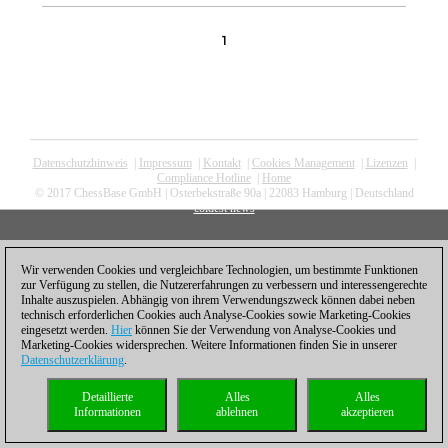
1
Datenschutzhinweis
|
Impressum
|
Kontakt
|
Cookies Management
|
Lizenzen
|
Compliance Hotline
|
Home
© 2017 ChessBase GmbH | Osterbekstraße 90a | 22083 Hamburg | Deutschland
coldest news
Wir verwenden Cookies und vergleichbare Technologien, um bestimmte Funktionen
zur Verfügung zu stellen, die Nutzererfahrungen zu verbessern und interessengerechte
Inhalte auszuspielen. Abhängig von ihrem Verwendungszweck können dabei neben
technisch erforderlichen Cookies auch Analyse-Cookies sowie Marketing-Cookies
eingesetzt werden.
Hier
können Sie der Verwendung von Analyse-Cookies und
Marketing-Cookies widersprechen. Weitere Informationen finden Sie in unserer
Datenschutzerklärung
.
Detaillierte
Alles
Alles
Informationen
ablehnen
akzeptieren