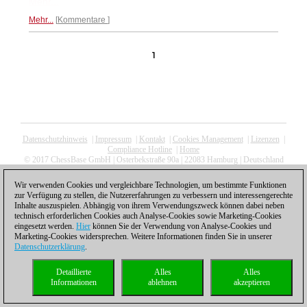
Mehr...
Mehr...
Kommentare
1
Datenschutzhinweis
|
Impressum
|
Kontakt
|
Cookies Management
|
Lizenzen
|
Compliance Hotline
|
Home
© 2017 ChessBase GmbH | Osterbekstraße 90a | 22083 Hamburg | Deutschland
coldest news
Wir verwenden Cookies und vergleichbare Technologien, um bestimmte Funktionen
zur Verfügung zu stellen, die Nutzererfahrungen zu verbessern und interessengerechte
Inhalte auszuspielen. Abhängig von ihrem Verwendungszweck können dabei neben
technisch erforderlichen Cookies auch Analyse-Cookies sowie Marketing-Cookies
eingesetzt werden.
Hier
können Sie der Verwendung von Analyse-Cookies und
Marketing-Cookies widersprechen. Weitere Informationen finden Sie in unserer
Datenschutzerklärung
.
Detaillierte
Alles
Alles
Informationen
ablehnen
akzeptieren