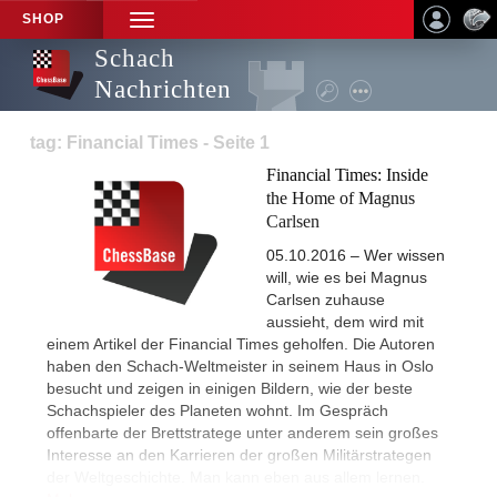
SHOP
TOGGLE
NAVIGATION
Schach
Nachrichten
tag: Financial Times - Seite 1
Financial Times: Inside
the Home of Magnus
Carlsen
05.10.2016 – Wer wissen
will, wie es bei Magnus
Carlsen zuhause
aussieht, dem wird mit
einem Artikel der Financial Times geholfen. Die Autoren
haben den Schach-Weltmeister in seinem Haus in Oslo
besucht und zeigen in einigen Bildern, wie der beste
Schachspieler des Planeten wohnt. Im Gespräch
offenbarte der Brettstratege unter anderem sein großes
Interesse an den Karrieren der großen Militärstrategen
der Weltgeschichte. Man kann eben aus allem lernen.