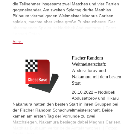
die Teilnehmer insgesamt zwei Matches und vier Partien
gegeneinander. Am zweiten Spieltag durfte Matthias
Blübaum viermal gegen Weltmeister Magnus Carlsen
spielen, machte aber keine große Punktausbeute. Der
überragende Spieler ist Nodirbek Abdusattorov. | Fotos:
Lennart Ootes
Mehr...
Fischer Random
Weltmeisterschaft:
Abdusattorov und
Nakamura mit dem besten
Start
26.10.2022 – Nodirbek
Abdusattorov und Hikaru
Nakamura hatten den besten Start in ihren Gruppen bei
der Fischer Random Schachweltmeisterschaft. Beide
kamen am ersten Tag der Vorrunde zu zwei
Matchsiegen. Nakamura besiegte dabei Magnus Carlsen.
Matthias Blübaum verlor beide Auftaktmatches. | Fotos: