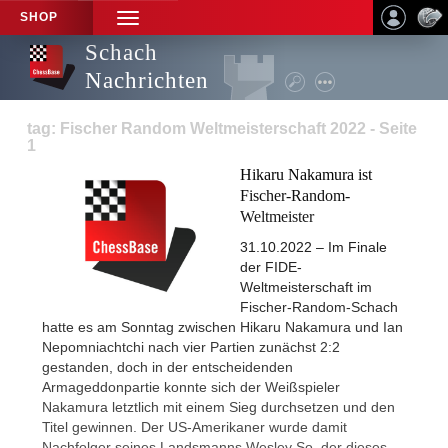
SHOP
TOGGLE
NAVIGATION
Schach
Nachrichten
tag: Fischer Random Weltmeisterschaft 2022 - Seite
1
Hikaru Nakamura ist
Fischer-Random-
Weltmeister
31.10.2022 – Im Finale
der FIDE-
Weltmeisterschaft im
Fischer-Random-Schach
hatte es am Sonntag zwischen Hikaru Nakamura und Ian
Nepomniachtchi nach vier Partien zunächst 2:2
gestanden, doch in der entscheidenden
Armageddonpartie konnte sich der Weißspieler
Nakamura letztlich mit einem Sieg durchsetzen und den
Titel gewinnen. Der US-Amerikaner wurde damit
Nachfolger seines Landsmanns Wesley So, der dieses