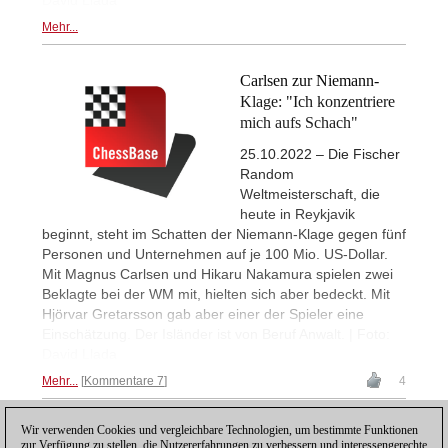
David Llada
Mehr...
Carlsen zur Niemann-
Klage: "Ich konzentriere
mich aufs Schach"
25.10.2022 – Die Fischer
Random
Weltmeisterschaft, die
heute in Reykjavik
beginnt, steht im Schatten der Niemann-Klage gegen fünf
Personen und Unternehmen auf je 100 Mio. US-Dollar.
Mit Magnus Carlsen und Hikaru Nakamura spielen zwei
Beklagte bei der WM mit, hielten sich aber bedeckt. Mit
Hjörvar Gretarsson gab aber einer der Spieler eine
Einschätzung. Der Isländer ist von Beruf Anwalt. | Foto:
David Llada
Mehr...
Kommentare 7
4
Wir verwenden Cookies und vergleichbare Technologien, um bestimmte Funktionen
1
zur Verfügung zu stellen, die Nutzererfahrungen zu verbessern und interessengerechte