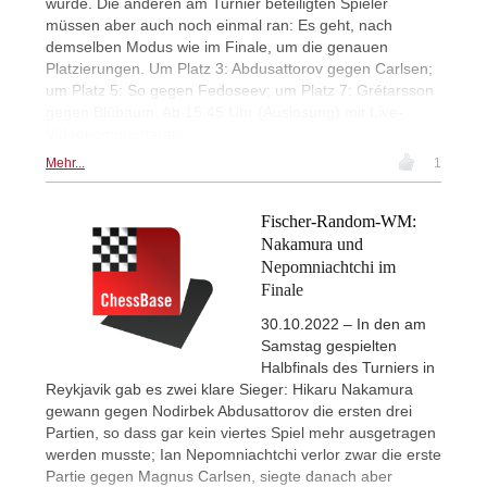
würde. Die anderen am Turnier beteiligten Spieler
müssen aber auch noch einmal ran: Es geht, nach
demselben Modus wie im Finale, um die genauen
Platzierungen. Um Platz 3: Abdusattorov gegen Carlsen;
um Platz 5: So gegen Fedoseev; um Platz 7: Grétarsson
gegen Blübaum. Ab 15.45 Uhr (Auslosung) mit Live-
Videokommentaren.
Mehr...
1
Fischer-Random-WM:
Nakamura und
Nepomniachtchi im
Finale
30.10.2022 – In den am
Samstag gespielten
Halbfinals des Turniers in
Reykjavik gab es zwei klare Sieger: Hikaru Nakamura
gewann gegen Nodirbek Abdusattorov die ersten drei
Partien, so dass gar kein viertes Spiel mehr ausgetragen
werden musste; Ian Nepomniachtchi verlor zwar die erste
Partie gegen Magnus Carlsen, siegte danach aber