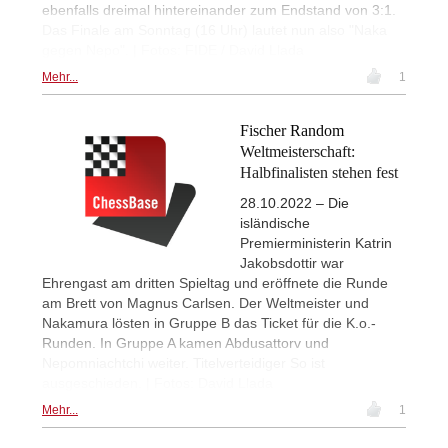
ebenfalls dreimal hintereinander zum Endstand von 3:1.
Das Finale am Sonntag (16 Uhr) lautet nun also "Naka
gegen Nepo". | Fotos: FIDE / David Llada
Mehr...
1
Fischer Random
Weltmeisterschaft:
Halbfinalisten stehen fest
28.10.2022 – Die
isländische
Premierministerin Katrin
Jakobsdottir war
Ehrengast am dritten Spieltag und eröffnete die Runde
am Brett von Magnus Carlsen. Der Weltmeister und
Nakamura lösten in Gruppe B das Ticket für die K.o.-
Runden. In Gruppe A kamen Abdusattorv und
Nepomniachtchi weiter. Titelverteidiger So ist
ausgeschieden. | Fotos: David Llada
Mehr...
1