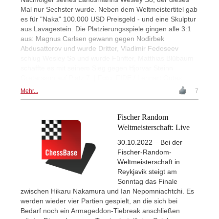
Mal nur Sechster wurde. Neben dem Weltmeistertitel gab
es für "Naka" 100.000 USD Preisgeld - und eine Skulptur
aus Lavagestein. Die Platzierungsspiele gingen alle 3:1
aus: Magnus Carlsen gewann gegen Nodirbek
Abdusattorov und wurde Dritter, Vladimir Fedoseev
schlug Wesley So und wurde Fünfter, Matthias Blübaum
schaffte es mit seinem Sieg gegen Hjorvar Steinn
Gretarsson auf Platz 7. | Foto: FIDE / Lennart Ootes
Mehr...
7
Fischer Random
Weltmeisterschaft: Live
30.10.2022 – Bei der
Fischer-Random-
Weltmeisterschaft in
Reykjavik steigt am
Sonntag das Finale
zwischen Hikaru Nakamura und Ian Nepomniachtchi. Es
werden wieder vier Partien gespielt, an die sich bei
Bedarf noch ein Armageddon-Tiebreak anschließen