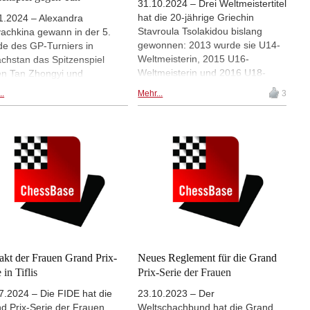
31.10.2024 – Drei Weltmeistertitel
hat die 20-jährige Griechin
1.2024 – Alexandra
Stavroula Tsolakidou bislang
achkina gewann in der 5.
gewonnen: 2013 wurde sie U14-
e des GP-Turniers in
Weltmeisterin, 2015 U16-
chstan das Spitzenspiel
Weltmeisterin und 2016 U18-
n Tan Zhongyi und
Weltmeisterin. Der IM-Titel folgte
nahm dait die alleinige
..
Mehr...
3
2018, aber trotz dieser Erfolge
ung, das Humpy Koneru
konnte Tsolakidou bei
n Bibisara Assaubyeva
internationalen Spitzenturnieren
rlag. Für Elisabeth Pähtz läuft
bislang wenig Erfahrung
n diesem Turnier gar nicht
sammeln. Allerdings ließ sie beim
 Sie verlor gegen Stavroula
ersten Turnier der Frauen Grand
akidou.| Fotos: Konstantin
Prix Serie 2024/2025 in Tiflis mit
abov and Anastasia
einem überraschenden dritten
mova (FIDE)
Platz aufhorchen. Auch beim
zweiten Frauen Grand Prix der
aktuellen Serie startete sie gut ins
Turnier und gewann in der ersten
akt der Frauen Grand Prix-
Neues Reglement für die Grand
Runde eine lange technische
 in Tiflis
Prix-Serie der Frauen
Partie gegen Batkhuyag
7.2024 – Die FIDE hat die
23.10.2023 – Der
Munguntuul. | Foto: Stavroula
d Prix-Serie der Frauen
Weltschachbund hat die Grand
Tsolakidou 2016 | Foto: Andreas