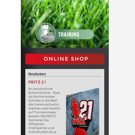
ONLINE SHOP
Neuheiten
FRITZ 21
Ihr persönlicher
Schachtrainer - Egal,
ob Sie Ihre ersten
Schritte in die Welt
des Vereinsschachs
machen oder bereits
auf Turnierniveau
spielen: Mit FRITZ
trainieren Sie
effizienter,
intelligenter und
individueller als je