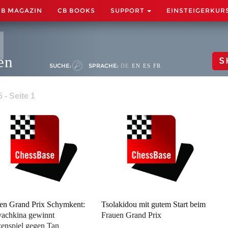
CB MAGAZIN
CB BOOKS
SUPPORT
EINSTEIGERKUR
en
S
SUCHE:
SPRACHE:
DE
EN
ES
FR
 - Seite 1
en Grand Prix Schymkent:
Tsolakidou mit gutem Start beim
achkina gewinnt
Frauen Grand Prix
zenspiel gegen Tan