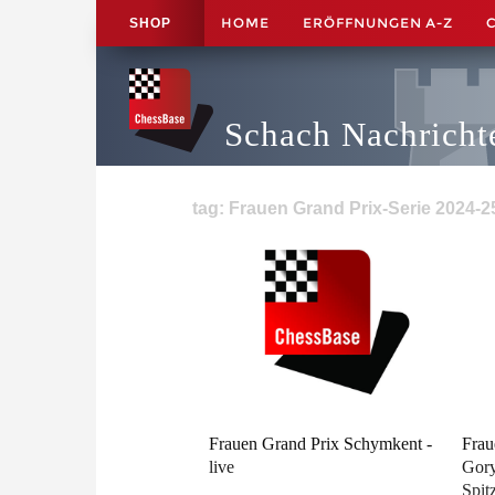
HOME
ERÖFFNUNGEN A-Z
SHOP
Schach Nachricht
tag: Frauen Grand Prix-Serie 2024-25
Frauen Grand Prix Schymkent -
Frau
live
Gory
Spit