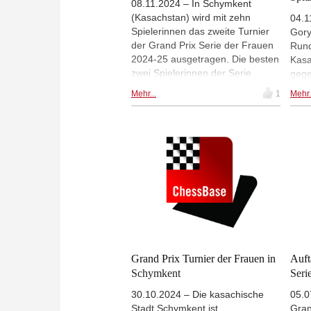
08.11.2024 – In Schymkent
(Kasachstan) wird mit zehn
04.1
Spielerinnen das zweite Turnier
Gory
der Grand Prix Serie der Frauen
Rund
2024-25 ausgetragen. Die besten
Kasa
zwei Spielerinnen der Serie
gege
qualifizieren sich für das nächste
über
Mehr...
1
Mehr.
Kandidatinnenturnier. Aleksandra
Führ
Goryachkina stand schon vor der
gege
letzten Runde als Siegerin fest.
unte
Die Schlussrunde heute schon ab
es i
9.00 Uhr MEZ. | Foto: FIDE
gut.
Tsol
Chal
Abra
Grand Prix Turnier der Frauen in
Auft
Schymkent
Serie
30.10.2024 – Die kasachische
05.0
Stadt Schymkent ist
Gran