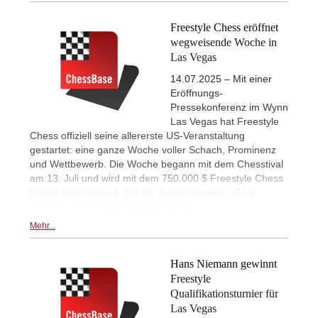
Freestyle Chess eröffnet
wegweisende Woche in
Las Vegas
14.07.2025 – Mit einer
Eröffnungs-
Pressekonferenz im Wynn
Las Vegas hat Freestyle
Chess offiziell seine allererste US-Veranstaltung
gestartet: eine ganze Woche voller Schach, Prominenz
und Wettbewerb. Die Woche begann mit dem Chesstival
am 13. Juli und wird mit dem 750.000 $ Freestyle Chess
Grand Slam vom 16. bis 20. Juli fortgesetzt. | Foto:
freestyle_chess und wwwchesscom
Mehr...
Hans Niemann gewinnt
Freestyle
Qualifikationsturnier für
Las Vegas