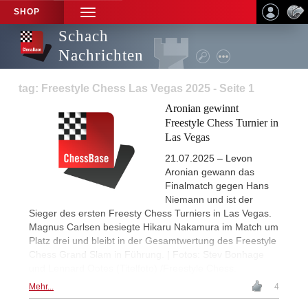
SHOP
TOGGLE
NAVIGATION
Schach
Nachrichten
tag: Freestyle Chess Las Vegas 2025 - Seite 1
Aronian gewinnt
Freestyle Chess Turnier in
Las Vegas
21.07.2025 – Levon
Aronian gewann das
Finalmatch gegen Hans
Niemann und ist der
Sieger des ersten Freesty Chess Turniers in Las Vegas.
Magnus Carlsen besiegte Hikaru Nakamura im Match um
Platz drei und bleibt in der Gesamtwertung des Freestyle
Chess Grand Slam in Führung. | Fotos: Stev Bonhage
und Lennard Ootes (Titelfoto) /Freestyle Chess.
Mehr...
4