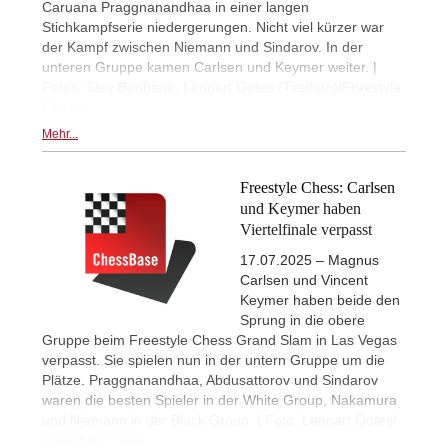
Caruana Praggnanandhaa in einer langen
Stichkampfserie niedergerungen. Nicht viel kürzer war
der Kampf zwischen Niemann und Sindarov. In der
unteren Gruppe kamen Carlsen und Keymer weiter. |
Fotos: Stev Bonhage, Lennart Ootes (Titelfoto)/Freestyle
Chess
Mehr...
Freestyle Chess: Carlsen
und Keymer haben
Viertelfinale verpasst
17.07.2025 – Magnus
Carlsen und Vincent
Keymer haben beide den
Sprung in die obere
Gruppe beim Freestyle Chess Grand Slam in Las Vegas
verpasst. Sie spielen nun in der untern Gruppe um die
Plätze. Praggnanandhaa, Abdusattorov und Sindarov
waren die besten Spieler in der White Group, Nakamura
und Niemann in der Black Group. | Foto: Lennart Ootes/
Freestyle Chess