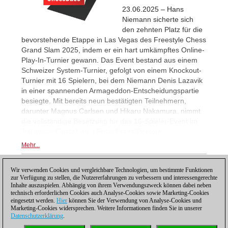
23.06.2025 – Hans
Niemann sicherte sich
den zehnten Platz für die
bevorstehende Etappe in Las Vegas des Freestyle Chess
Grand Slam 2025, indem er ein hart umkämpftes Online-
Play-In-Turnier gewann. Das Event bestand aus einem
Schweizer System-Turnier, gefolgt von einem Knockout-
Turnier mit 16 Spielern, bei dem Niemann Denis Lazavik
in einer spannenden Armageddon-Entscheidungspartie
besiegte. Mit bereits neun bestätigten Teilnehmern,
darunter Magnus Carlsen und Hikaru Nakamura, nimmt
die vollständige Besetzung für das 16-Spieler-Event im
Juli weiter Gestalt an. | Foto: Frans Peeters
Mehr...
Wir verwenden Cookies und vergleichbare Technologien, um bestimmte Funktionen
1
zur Verfügung zu stellen, die Nutzererfahrungen zu verbessern und interessengerechte
Inhalte auszuspielen. Abhängig von ihrem Verwendungszweck können dabei neben
technisch erforderlichen Cookies auch Analyse-Cookies sowie Marketing-Cookies
eingesetzt werden.
Hier
können Sie der Verwendung von Analyse-Cookies und
Marketing-Cookies widersprechen. Weitere Informationen finden Sie in unserer
Datenschutzerklärung
.