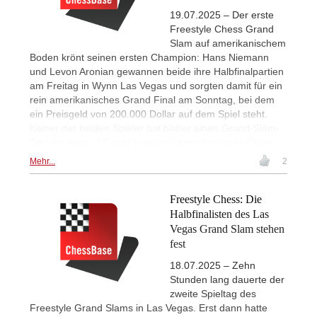
19.07.2025 – Der erste
Freestyle Chess Grand
Slam auf amerikanischem
Boden krönt seinen ersten Champion: Hans Niemann
und Levon Aronian gewannen beide ihre Halbfinalpartien
am Freitag in Wynn Las Vegas und sorgten damit für ein
rein amerikanisches Grand Final am Sonntag, bei dem
ein Preisgeld von 200.000 Dollar auf dem Spiel steht.
Keiner der beiden Spieler hat bisher einen Grand-Slam-
Titel errungen. | Fotos: Lennart Ootes/Freestyle Chess
Mehr...
2
Freestyle Chess: Die
Halbfinalisten des Las
Vegas Grand Slam stehen
fest
18.07.2025 – Zehn
Stunden lang dauerte der
zweite Spieltag des
Freestyle Grand Slams in Las Vegas. Erst dann hatte