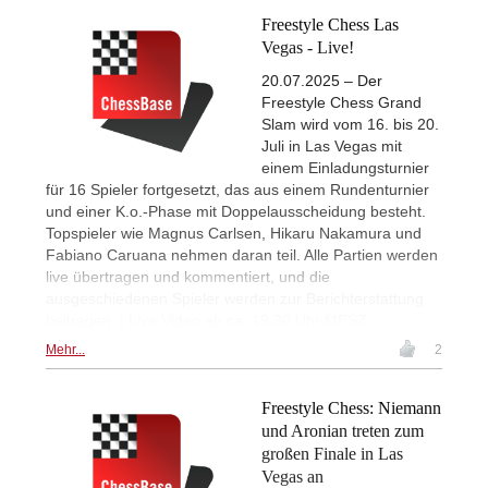
Freestyle Chess Las
Vegas - Live!
20.07.2025 – Der
Freestyle Chess Grand
Slam wird vom 16. bis 20.
Juli in Las Vegas mit
einem Einladungsturnier
für 16 Spieler fortgesetzt, das aus einem Rundenturnier
und einer K.o.-Phase mit Doppelausscheidung besteht.
Topspieler wie Magnus Carlsen, Hikaru Nakamura und
Fabiano Caruana nehmen daran teil. Alle Partien werden
live übertragen und kommentiert, und die
ausgeschiedenen Spieler werden zur Berichterstattung
beitragen. | Live Video ab ca. 19.30 Uhr MESZ.
Mehr...
2
Freestyle Chess: Niemann
und Aronian treten zum
großen Finale in Las
Vegas an