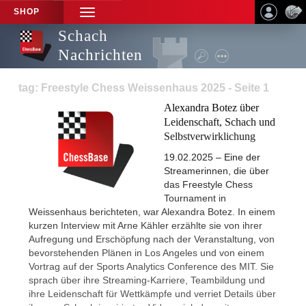
SHOP
TOGGLE
NAVIGATION
Schach
Nachrichten
tag: Freestyle Chess Weissenhaus 2025 - Seite 1
Alexandra Botez über
Leidenschaft, Schach und
Selbstverwirklichung
19.02.2025 – Eine der
Streamerinnen, die über
das Freestyle Chess
Tournament in
Weissenhaus berichteten, war Alexandra Botez. In einem
kurzen Interview mit Arne Kähler erzählte sie von ihrer
Aufregung und Erschöpfung nach der Veranstaltung, von
bevorstehenden Plänen in Los Angeles und von einem
Vortrag auf der Sports Analytics Conference des MIT. Sie
sprach über ihre Streaming-Karriere, Teambildung und
ihre Leidenschaft für Wettkämpfe und verriet Details über