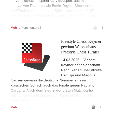
ihr vom Schach inspiriertes Videospiel, das mit
innovativen Features wie Battle-Royale-Mechanismen
und Zaubersprüchen neue Spieler anziehen soll. | Foto:
Alexandra Botez bei den Reykjavik Open 2023 | Foto:
Gerd Densing
Mehr...
Kommentare
1
Freestyle Chess: Keymer
gewinnt Weissenhaus
Freestyle Chess Turnier
14.02.2025 – Vincent
Keymer hat es geschafft.
Nach Siegen über Alireza
Firouzja und Magnus
Carlsen gewann die deutsche Nummer eins im
klassischen Schach auch das Finale gegen Fabiano
Caruana. Nach dem Sieg in der ersten Matchpartie
reichte Keymer in der zweiten Partie ein Remis. | Foto:
Steve Bohage
Mehr...
15