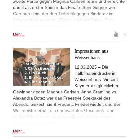
zweite Partie gegen Magnus Carlsen remis und erreichte
damit als erster Spieler das Finale. Sein Gegner wird
Caruana sein, der den Tiebreak gegen Sindarov im
Armageddon gewann. | Fotos: Lennart Ootes, Stev
Bonhage für Freestyle Chess
Mehr...
4
Impressionen aus
Weissenhaus
12.02.2025 – Die
Halbfinaleindrücke in
Weissenhaus: Vincent
Keymer als glücklicher
Gewinner gegen Magnus Carlsen. Anna Cramling vs.
Alexandra Botez war das Freestyle Spektakel des
Abends. Gukesh sieht Frederic Friedel wieder, und der
Weltmeister erhält ein unerwartetes Geschenk. Und
schließlich erleben wir den vielleicht berühmtesten
Schachknopf der Welt!
Mehr...