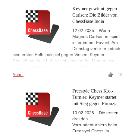
Keymer gewinnt gegen
Carlsen: Die Bilder von
ChessBase India
12.02.2025 – Wenn
Magnus Carlsen mitspielt,
ist er immer Favorit. Am
Dienstag verlor er jedoch
sein erstes Halbfinalspiel gegen Vincent Keymer.
ChessBase India hat die entscheidenden Momente im
Video festgehalten und Keymer zur Partie befragt.
Mehr...
15
Freestyle Chess K.o.-
Turnier: Keymer startet
mit Sieg gegen Firouzja
10.02.2025 – Die ersten
drei des
Vorrundenturniers beim
Freestyel Chess im