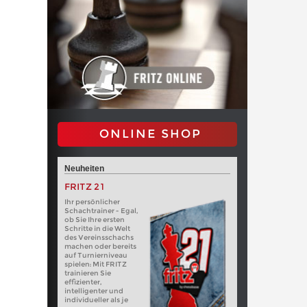
ONLINE SHOP
Neuheiten
FRITZ 21
Ihr persönlicher
Schachtrainer - Egal,
ob Sie Ihre ersten
Schritte in die Welt
des Vereinsschachs
machen oder bereits
auf Turnierniveau
spielen: Mit FRITZ
trainieren Sie
effizienter,
intelligenter und
individueller als je