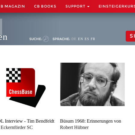
CB MAGAZIN
CB BOOKS
SUPPORT
EINSTEIGERKUR
en
S
SUCHE:
SPRACHE:
DE
EN
ES
FR
 Interview - Tim Bendfeldt
Büsum 1968: Erinnerungen von
Eckernförder SC
Robert Hübner