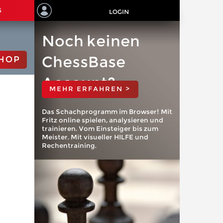
S
LOGIN
Noch keinen
ChessBase
HOP
Account?
MEHR ERFAHREN >
Das Schachprogramm im Browser! Mit
Fritz online spielen, analysieren und
trainieren. Vom Einsteiger bis zum
Meister. Mit visueller HILFE und
Rechentraining.