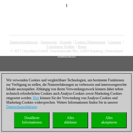
1
Datenschutzhinweis
|
Impressum
|
Kontakt
|
Cookies Management
|
Lizenzen
|
Compliance Hotline
|
Home
© 2017 ChessBase GmbH | Osterbekstraße 90a | 22083 Hamburg | Deutschland
coldest news
Wir verwenden Cookies und vergleichbare Technologien, um bestimmte Funktionen
zur Verfügung zu stellen, die Nutzererfahrungen zu verbessern und interessengerechte
Inhalte auszuspielen. Abhängig von ihrem Verwendungszweck können dabei neben
technisch erforderlichen Cookies auch Analyse-Cookies sowie Marketing-Cookies
eingesetzt werden.
Hier
können Sie der Verwendung von Analyse-Cookies und
Marketing-Cookies widersprechen. Weitere Informationen finden Sie in unserer
Datenschutzerklärung
.
Detaillierte
Alles
Alles
Informationen
ablehnen
akzeptieren