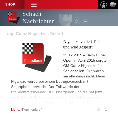
SHOP
TOGGLE
NAVIGATION
Schach
Nachrichten
tag: Gaioz Nigalidze - Seite 1
Nigalidze verliert Titel
und wird gesperrt
29.12.2015 – Beim Dubai
Open im April 2015 sorgte
GM Gaoiz Nigalidze für
Schlagzeilen. Gut waren
sie allerdings nicht. Denn
Nigalidze wurde bei einem Betrugsversuch mit
Smartphone erwischt. Der Fall wurde der
Ethikkommission der FIDE übergeben und die hat jetzt
ein Urteil gefällt: Nigalidze wird für drei Jahre gesperrt
und der Großmeistertitel wird ihm aberkannt.
Mehr...
Mehr...
Kommentare
1