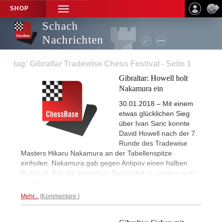
SHOP
TOGGLE
NAVIGATION
Schach
Nachrichten
tag: Gibraltar Tradewise Chess Festival - Seite 1
Gibraltar: Howell holt
Nakamura ein
30.01.2018 – Mit einem
etwas glücklichen Sieg
über Ivan Saric konnte
David Howell nach der 7.
Runde des Tradewise
Masters Hikaru Nakamura an der Tabellenspitze
einholen. Nakamura gab gegen Antipov einen halben
Punkt ab. Für die deutschen Spieler lief es gestern nicht
so toll
Mehr...
Kommentare