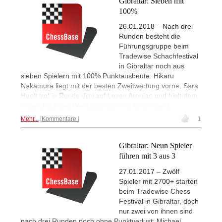
Gibraltar: Sieben mit
100%
26.01.2018 – Nach drei
Runden besteht die
Führungsgruppe beim
Tradewise Schachfestival
in Gibraltar noch aus
sieben Spielern mit 100% Punktausbeute. Hikaru
Nakamura liegt mit der besten Zweitwertung vorne. Sara
Hoolt traf in Runde drei auf Levon Aronian und hielt dem
Dauerdruck des Weltklassespielers lange stand.
Mehr...
Kommentare
1
Gibraltar: Neun Spieler
führen mit 3 aus 3
27.01.2017 – Zwölf
Spieler mit 2700+ starten
beim Tradewise Chess
Festival in Gibraltar, doch
nur zwei von ihnen sind
nach drei Runden noch ohne Punktverlust: Michael