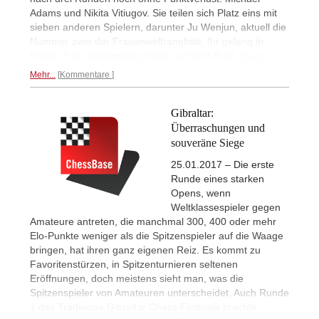
Adams und Nikita Vitiugov. Sie teilen sich Platz eins mit
sieben anderen Spielern, darunter Ju Wenjun, aktuell die
Nummer zwei der Frauenweltrangliste. Ihr gelang in
Runde 3 ein Damenfang mitten auf dem Brett.
Mehr...
Mehr...
Kommentare
Gibraltar:
Überraschungen und
souveräne Siege
25.01.2017 – Die erste
Runde eines starken
Opens, wenn
Weltklassespieler gegen
Amateure antreten, die manchmal 300, 400 oder mehr
Elo-Punkte weniger als die Spitzenspieler auf die Waage
bringen, hat ihren ganz eigenen Reiz. Es kommt zu
Favoritenstürzen, in Spitzenturnieren seltenen
Eröffnungen, doch meistens sieht man, was die
Spitzenspieler von Amateuren unterscheidet. Auch Runde
1 des Tradewise Gibraltar Chess Festivals brachte