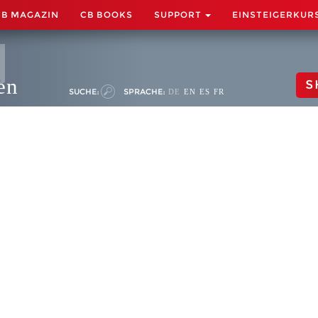
CB MAGAZIN
CB BOOKS
SUPPORT
EINSTEIGERKUR
en
S
SUCHE:
SPRACHE:
DE
EN
ES
FR