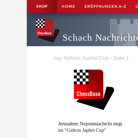
HOME
ERÖFFNUNGEN A-Z
SHOP
Schach Nachricht
tag: Gideon Japhet Cup - Seite 1
Jerusalem: Nepomniachtchi siegt
im "Gideon Japhet Cup"