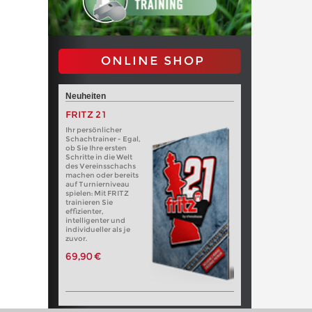
ONLINE SHOP
Neuheiten
FRITZ 21
Ihr persönlicher
Schachtrainer - Egal,
ob Sie Ihre ersten
Schritte in die Welt
des Vereinsschachs
machen oder bereits
auf Turnierniveau
spielen: Mit FRITZ
trainieren Sie
effizienter,
intelligenter und
individueller als je
zuvor.
69,90 €