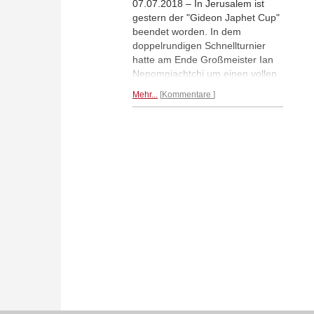
07.07.2018 – In Jerusalem ist
gestern der "Gideon Japhet Cup"
beendet worden. In dem
doppelrundigen Schnellturnier
hatte am Ende Großmeister Ian
Nepomniachtchi um einen vollen
Punkt die Nase vorn. Hinter dem
Mehr...
Kommentare
Russen kamen vier weitere
Protagonisten mit ebenfalls sehr
bekannten Namen auf jeweils 5,0
Punkte: Peter Svidler (Russland),
Vassily Ivanchuk (Ukraine), Boris
Gelfand (Israel) und Georg Meier
(Deutschland). Auf dem letzten
Rang landete die Ukrainerin Anna
Muzychuk mit 4,0/10. In dem
parallel durchgeführten Open
siegte Arkadij Naiditsch mit 6,0/7
vor fünf jeweils um einen halben
Zähler zurückliegenden Spielern.
| Foto: Ritvo Photography