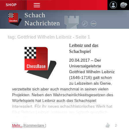
SHOP
TOGGLE
NAVIGATION
Schach
Nachrichten
tag: Gottfried Wilhelm Leibniz - Seite 1
Leibniz und das
Schachspiel
20.04.2017 – Der
Universalgelehrte
Gottfried Wilhelm Leibniz
(1646-1716) galt schon
zu Lebzeiten als Genie,
verzettelte sich aber auch manchmal in seinen vielen
Projekten. Neben den Wahrscheinlichkeitsgesetzen des
Würfelspiels hat Leibniz auch das Schachspiel
interessiert. Für ihr neues schachhistorisches Werk hat
Elke Rehder Leibniz' Interesse am Schach gründlich
erforscht.
Mehr...
Kommentare
2