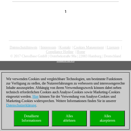
1
Datenschutzhinweis
|
Impressum
|
Kontakt
|
Cookies Management
|
Lizenzen
|
Compliance Hotline
|
Home
© 2017 ChessBase GmbH | Osterbekstraße 90a | 22083 Hamburg | Deutschland
coldest news
Wir verwenden Cookies und vergleichbare Technologien, um bestimmte Funktionen
zur Verfügung zu stellen, die Nutzererfahrungen zu verbessern und interessengerechte
Inhalte auszuspielen. Abhängig von ihrem Verwendungszweck können dabei neben
technisch erforderlichen Cookies auch Analyse-Cookies sowie Marketing-Cookies
eingesetzt werden.
Hier
können Sie der Verwendung von Analyse-Cookies und
Marketing-Cookies widersprechen. Weitere Informationen finden Sie in unserer
Datenschutzerklärung
.
Detaillierte
Alles
Alles
Informationen
ablehnen
akzeptieren