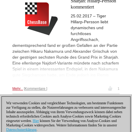
Sharjah: Hillarp-Persson
kommentiert
25.02.2017 – Tiger
Hillarp-Persson liebt
dynamisches und
furchtloses
Angriffsschach,
dementsprechend fand er großen Gefallen an der Partie
zwischen Hikaru Nakamura und Alexander Grischuk von
der gestrigen sechsten Runde des Grand Prix in Sharjah.
Eine ellenlange Najdorf-Variante mündete nach scharfem
Spiel in einem interessanten Endspiel, in dem Nakamura
gute Siegchancen hatte, am Ende jedoch ins Remis
einwilligen musste.
Mehr...
Kommentare
1
Wir verwenden Cookies und vergleichbare Technologien, um bestimmte Funktionen
1
zur Verfügung zu stellen, die Nutzererfahrungen zu verbessern und interessengerechte
Inhalte auszuspielen. Abhängig von ihrem Verwendungszweck können dabei neben
technisch erforderlichen Cookies auch Analyse-Cookies sowie Marketing-Cookies
eingesetzt werden.
Hier
können Sie der Verwendung von Analyse-Cookies und
Marketing-Cookies widersprechen. Weitere Informationen finden Sie in unserer
Datenschutzerklärung
.