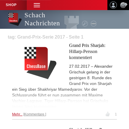
SHOP
TOGGLE
NAVIGATION
Schach
Nachrichten
tag: Grand-Prix-Serie 2017 - Seite 1
Grand Prix Sharjah:
Hillarp-Persson
kommentiert
27.02.2017 – Alexander
Grischuk gelang in der
gestrigen 8. Runde des
Grand Prix von Sharjah
ein Sieg über Shakhriyar Mamedyarov. Vor der
Schlussrunde führt er nun zusammen mit Maxime
Vachier-Lagrave. Tiger Hillarp-Perrson hat Grischuks
feinen Sieg kommentiert.
Mehr...
Kommentare
1