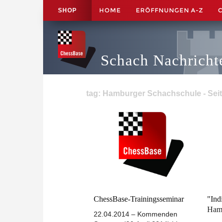
HOME
ERÖFFNUNGEN A-Z
SHOP
Schach Nachricht
tag: Hamburger Schachschule - Seit
ChessBase-Trainingsseminar
"Ind
Hamb
22.04.2014 – Kommenden