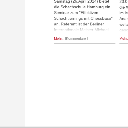
Samstag (26.April 2014) bietet
23.0
die Schachschule Hamburg ein
die 
Seminar zum "Effektiven
im l
Schachtrainings mit ChessBase"
Anan
an. Referent ist der Berliner
welt
Internationale Meister Michael
geso
Richter. Das Seminar richtet sich
Korr
Mehr...
Kommentare
Mehr.
an Spieler ab einer Spielstärke
Anlä
von ca. 1400 DWZ. Die
der 
Kursgebühr beträgt 64 Euro.
beri
Mehr...
eine
sein