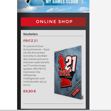
ONLINE SHOP
Neuheiten
FRITZ 21
Ihr persönlicher
Schachtrainer - Egal,
ob Sie Ihre ersten
Schritte in die Welt
des Vereinsschachs
machen oder bereits
auf Turnierniveau
spielen: Mit FRITZ
trainieren Sie
effizienter,
intelligenter und
individueller als je
zuvor.
69,90 €