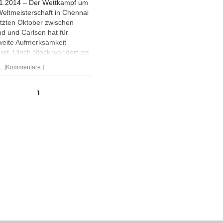
1.2014 – Der Wettkampf um
Weltmeisterschaft in Chennai
etzten Oktober zwischen
d und Carlsen hat für
weite Aufmerksamkeit
rgt. Ulrich Stock war dort als
espondent der "Zeit".
..
Kommentare
sslich des 2. Geburtstages
Hamburger Schachschule
chtet er morgen im Rahmen
1
s "indischen Abends" von
en Eindrücken.
Mehr...