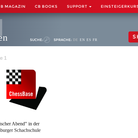
CB MAGAZIN
CB BOOKS
SUPPORT
EINSTEIGERKUR
en
S
SUCHE:
SPRACHE:
DE
EN
ES
FR
e 1
ischer Abend" in der
urger Schachschule