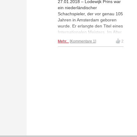
27.01.2018 – Lodewijk Prins war
ein niederländischer
Schachspieler, der vor genau 105
Jahren in Amsterdam geboren
wurde. Er erlangte den Titel eines
Internationalen Meisters. Im Alter
von 69 Jahren wurde er zum
Mehr...
Kommentare 1
2
Ehrengroßmeister ernannt. Prins
gehörte in seiner Zeit zu den
führenden niederländischen
Schachspielern. Nach ihm sind
sogar zwei Schachvarianten
benannt, einmal in der Grünfeld-
Indischen Verteidigung und
einmal in der Sizilianischen
Verteidigung.