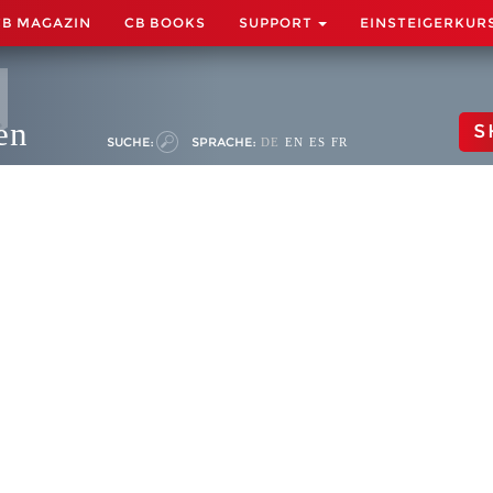
CB MAGAZIN
CB BOOKS
SUPPORT
EINSTEIGERKUR
en
S
SUCHE:
SPRACHE:
DE
EN
ES
FR