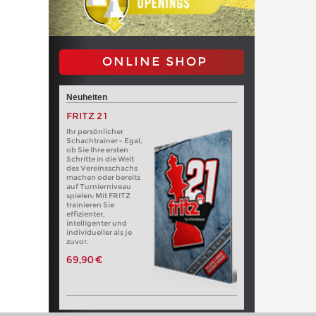
ONLINE SHOP
Neuheiten
FRITZ 21
Ihr persönlicher
Schachtrainer - Egal,
ob Sie Ihre ersten
Schritte in die Welt
des Vereinsschachs
machen oder bereits
auf Turnierniveau
spielen: Mit FRITZ
trainieren Sie
effizienter,
intelligenter und
individueller als je
zuvor.
69,90 €