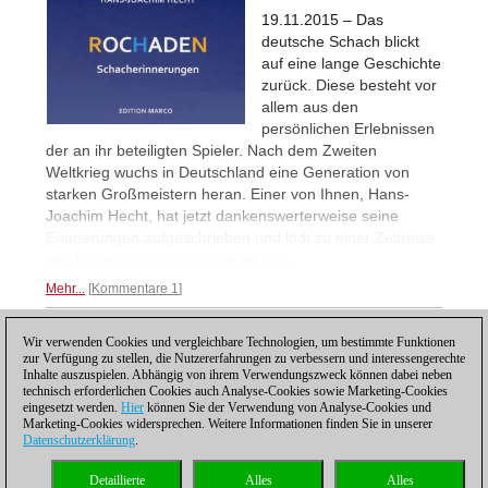
19.11.2015 – Das
deutsche Schach blickt
auf eine lange Geschichte
zurück. Diese besteht vor
allem aus den
persönlichen Erlebnissen
der an ihr beteiligten Spieler. Nach dem Zweiten
Weltkrieg wuchs in Deutschland eine Generation von
starken Großmeistern heran. Einer von Ihnen, Hans-
Joachim Hecht, hat jetzt dankenswerterweise seine
Erinnerungen aufgeschrieben und lädt zu einer Zeitreise
ein.
Einladung zur Buchvorstellung...
Mehr...
Kommentare 1
Wir verwenden Cookies und vergleichbare Technologien, um bestimmte Funktionen
1
zur Verfügung zu stellen, die Nutzererfahrungen zu verbessern und interessengerechte
Inhalte auszuspielen. Abhängig von ihrem Verwendungszweck können dabei neben
technisch erforderlichen Cookies auch Analyse-Cookies sowie Marketing-Cookies
eingesetzt werden.
Hier
können Sie der Verwendung von Analyse-Cookies und
Marketing-Cookies widersprechen. Weitere Informationen finden Sie in unserer
Datenschutzerklärung
.
Datenschutzhinweis
|
Impressum
|
Kontakt
|
Cookies Management
|
Lizenzen
|
Detaillierte
Alles
Alles