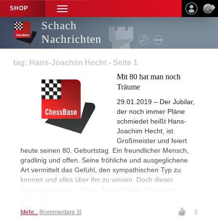
SHOP
TOGGLE
NAVIGATION
Schach
Nachrichten
tag: Hans-Joachim Hecht - Seite 1
Mit 80 hat man noch
Träume
29.01.2019 – Der Jubilar,
der noch immer Pläne
schmiedet heißt Hans-
Joachim Hecht, ist
Großmeister und feiert
heute seinen 80. Geburtstag. Ein freundlicher Mensch,
gradlinig und offen. Seine fröhliche und ausgeglichene
Art vermittelt das Gefühl, den sympathischen Typ zu
kennen und alles über ihn zu wissen. Doch dieser
Eindruck täuscht... | Foto: Frank Hoppe, Deutscher
Schachbund
Mehr...
Kommentare 3
3