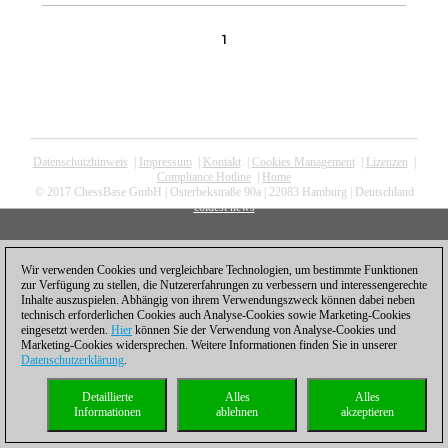
1
Datenschutzhinweis
|
Impressum
|
Kontakt
|
Cookies Management
|
Lizenzen
|
Compliance Hotline
|
Home
© 2017 ChessBase GmbH | Osterbekstraße 90a | 22083 Hamburg | Deutschland
coldest news
Wir verwenden Cookies und vergleichbare Technologien, um bestimmte Funktionen
zur Verfügung zu stellen, die Nutzererfahrungen zu verbessern und interessengerechte
Inhalte auszuspielen. Abhängig von ihrem Verwendungszweck können dabei neben
technisch erforderlichen Cookies auch Analyse-Cookies sowie Marketing-Cookies
eingesetzt werden.
Hier
können Sie der Verwendung von Analyse-Cookies und
Marketing-Cookies widersprechen. Weitere Informationen finden Sie in unserer
Datenschutzerklärung
.
Detaillierte
Alles
Alles
Informationen
ablehnen
akzeptieren