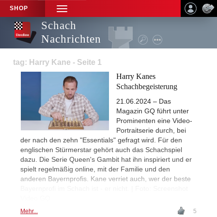
SHOP
TOGGLE
NAVIGATION
Schach
Nachrichten
tag: Harry Kane - Seite 1
Harry Kanes
Schachbegeisterung
21.06.2024 – Das
Magazin GQ führt unter
Prominenten eine Video-
Portraitserie durch, bei
der nach den zehn "Essentials" gefragt wird. Für den
englischen Stürmerstar gehört auch das Schachspiel
dazu. Die Serie Queen's Gambit hat ihn inspiriert und er
spielt regelmäßig online, mit der Familie und den
anderen Bayernprofis. Kane verriet auch, wer der beste
Bayernprofi im Schach ist - er nicht. | Foto: Screenshot
Video GQ
Mehr...
5