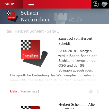
SHOP
TOGGLE
NAVIGATION
Schach
Nachrichten
tag: Herbert Scheidt - Seite 1
Zum Tod von Herbert
Scheidt
23.05.2018 – Morgen
wird in Baden-Baden der
Stichkampf zwischen der
OSG und der SG
Solingen ausgetragen.
Die sportliche Bedeutung des Wettkampfes tritt jedoch
angesichts des Todes des Solinger Mannschaftsführers
Herbert Scheidt in den Hintergrund. (Foto: Rainer Falge)
Mehr...
Kommentare
1
Herbert Scheidt im Alter