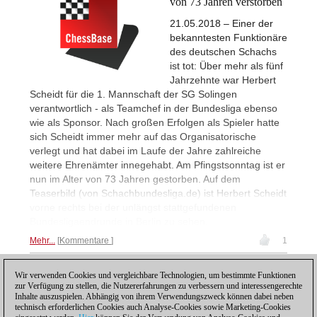
von 73 Jahren verstorben
21.05.2018 – Einer der
bekanntesten Funktionäre
des deutschen Schachs
ist tot: Über mehr als fünf
Jahrzehnte war Herbert
Scheidt für die 1. Mannschaft der SG Solingen
verantwortlich - als Teamchef in der Bundesliga ebenso
wie als Sponsor. Nach großen Erfolgen als Spieler hatte
sich Scheidt immer mehr auf das Organisatorische
verlegt und hat dabei im Laufe der Jahre zahlreiche
weitere Ehrenämter innegehabt. Am Pfingstsonntag ist er
nun im Alter von 73 Jahren gestorben. Auf dem
Teaserbild (von Schachbundesliga.de) ist Herbert Scheidt
vorne rechts bei der unlängst stattgefundenen
Bundesligaendrunde in Berlin zu sehen.
Mehr...
Kommentare
1
Wir verwenden Cookies und vergleichbare Technologien, um bestimmte Funktionen
1
zur Verfügung zu stellen, die Nutzererfahrungen zu verbessern und interessengerechte
Inhalte auszuspielen. Abhängig von ihrem Verwendungszweck können dabei neben
technisch erforderlichen Cookies auch Analyse-Cookies sowie Marketing-Cookies