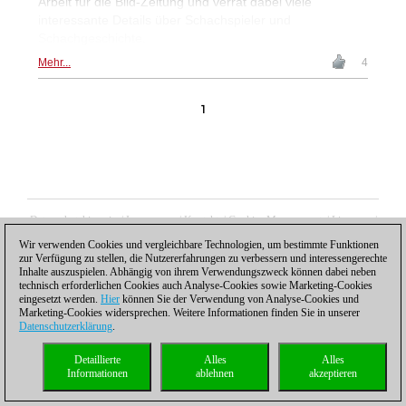
Arbeit für die Bild-Zeitung und verrät dabei viele
interessante Details über Schachspieler und
Schachgeschichte.
Mehr...
4
1
Datenschutzhinweis
|
Impressum
|
Kontakt
|
Cookies Management
|
Lizenzen
|
Compliance Hotline
|
Home
Wir verwenden Cookies und vergleichbare Technologien, um bestimmte Funktionen
© 2017 ChessBase GmbH | Osterbekstraße 90a | 22083 Hamburg | Deutschland
zur Verfügung zu stellen, die Nutzererfahrungen zu verbessern und interessengerechte
coldest news
Inhalte auszuspielen. Abhängig von ihrem Verwendungszweck können dabei neben
technisch erforderlichen Cookies auch Analyse-Cookies sowie Marketing-Cookies
eingesetzt werden.
Hier
können Sie der Verwendung von Analyse-Cookies und
Marketing-Cookies widersprechen. Weitere Informationen finden Sie in unserer
Datenschutzerklärung
.
Detaillierte
Alles
Alles
Informationen
ablehnen
akzeptieren