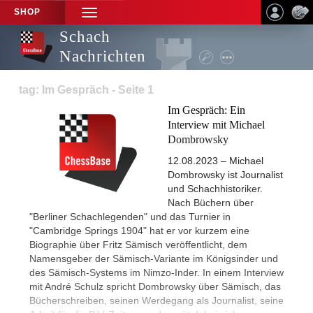
SHOP
TOGGLE
NAVIGATION
Schach
Nachrichten
tag: Im Gespräch - Seite 1
Im Gespräch: Ein
Interview mit Michael
Dombrowsky
12.08.2023 – Michael
Dombrowsky ist Journalist
und Schachhistoriker.
Nach Büchern über
"Berliner Schachlegenden" und das Turnier in
"Cambridge Springs 1904" hat er vor kurzem eine
Biographie über Fritz Sämisch veröffentlicht, dem
Namensgeber der Sämisch-Variante im Königsinder und
des Sämisch-Systems im Nimzo-Inder. In einem Interview
mit André Schulz spricht Dombrowsky über Sämisch, das
Bücherschreiben, seinen Werdegang als Journalist, seine