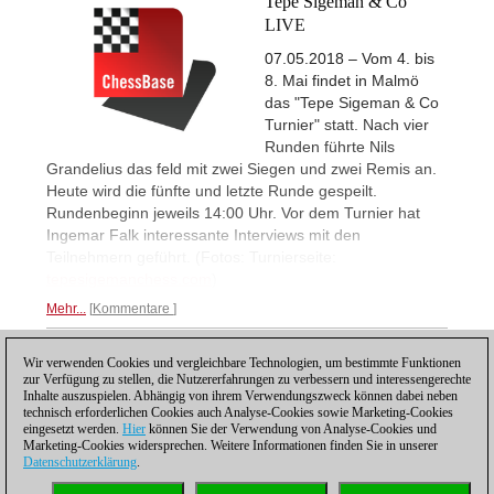
Tepe Sigeman & Co
LIVE
07.05.2018 – Vom 4. bis
8. Mai findet in Malmö
das "Tepe Sigeman & Co
Turnier" statt. Nach vier
Runden führte Nils
Grandelius das feld mit zwei Siegen und zwei Remis an.
Heute wird die fünfte und letzte Runde gespeilt.
Rundenbeginn jeweils 14:00 Uhr. Vor dem Turnier hat
Ingemar Falk interessante Interviews mit den
Teilnehmern geführt. (Fotos: Turnierseite:
tepesigemanchess.com
)
Mehr...
Kommentare
Wir verwenden Cookies und vergleichbare Technologien, um bestimmte Funktionen
1
zur Verfügung zu stellen, die Nutzererfahrungen zu verbessern und interessengerechte
Inhalte auszuspielen. Abhängig von ihrem Verwendungszweck können dabei neben
technisch erforderlichen Cookies auch Analyse-Cookies sowie Marketing-Cookies
eingesetzt werden.
Hier
können Sie der Verwendung von Analyse-Cookies und
Marketing-Cookies widersprechen. Weitere Informationen finden Sie in unserer
Datenschutzerklärung
.