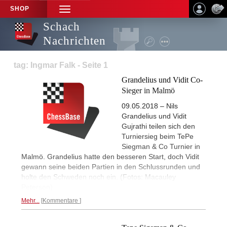
SHOP
TOGGLE
NAVIGATION
Schach
Nachrichten
tag: Ingmar Falk - Seite 1
Grandelius und Vidit Co-
Sieger in Malmö
09.05.2018 – Nils
Grandelius und Vidit
Gujrathi teilen sich den
Turniersieg beim TePe
Siegman & Co Turnier in
Malmö. Grandelius hatte den besseren Start, doch Vidit
gewann seine beiden Partien in den Schlussrunden und
holte den Schweden noch ein. (Fotos: Macauley
Peterson)
Mehr...
Kommentare