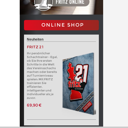
ONLINE SHOP
Neuheiten
FRITZ 21
Ihr persönlicher
Schachtrainer - Egal,
ob Sie Ihre ersten
Schritte in die Welt
des Vereinsschachs
machen oder bereits
auf Turnierniveau
spielen: Mit FRITZ
trainieren Sie
effizienter,
intelligenter und
individueller als je
zuvor.
69,90 €