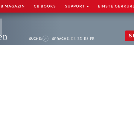
CB MAGAZIN
CB BOOKS
SUPPORT
EINSTEIGERKUR
en
S
SUCHE:
SPRACHE:
DE
EN
ES
FR