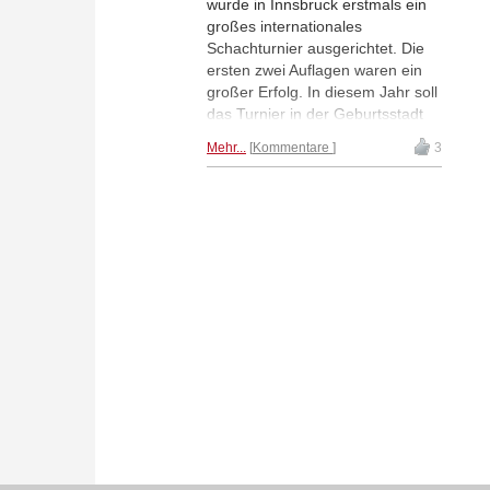
wurde in Innsbruck erstmals ein
großes internationales
Schachturnier ausgerichtet. Die
ersten zwei Auflagen waren ein
großer Erfolg. In diesem Jahr soll
das Turnier in der Geburtsstadt
von Erich Eliskase noch größer
Mehr...
Kommentare
3
werden. Gerhard Bertagnolli weiß
mehr.