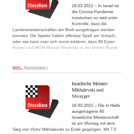
18.03.2021 – In Israel ist
die Corona-Pandemie
inzwischen so weit unter
Kontrolle, dass die
Landesmeisterschaften am Brett ausgetragen werden
konnten. Die Spieler hatten offenbar Spaß am Schach,
oder wie kann man sich sonst erklären, dass IM Eytan
Rozen und WGM Marsel Efroimsky in der letzten Runde
233 Züge um den Sieg kämpften. Ein Bericht von
Yochanan Afek. | Fotos: Dorit Ritvo Wolfovitz
Mehr...
Kommentare
Israelische Meister:
Mikhalevski und
Shvayger
16.03.2021 – Die in Haifa
ausgetragene 40.
Israelische Meisterschaft
ist am Montag mit dem
Sieg von Victor Mikhalevski zu Ende gegangen. Mit 7,0