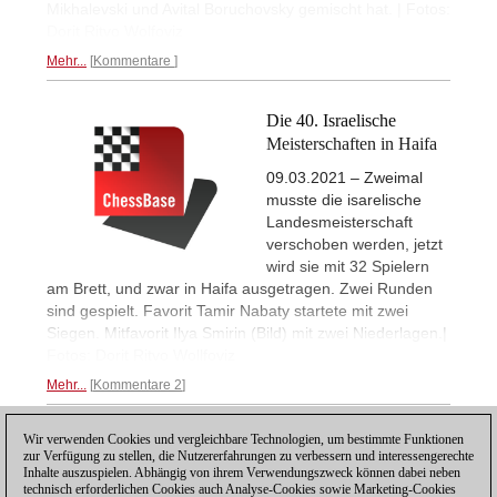
Mikhalevski und Avital Boruchovsky gemischt hat. | Fotos:
Dorit Ritvo Wolfoviz
Mehr...
Kommentare
Die 40. Israelische
Meisterschaften in Haifa
09.03.2021 – Zweimal
musste die isarelische
Landesmeisterschaft
verschoben werden, jetzt
wird sie mit 32 Spielern
am Brett, und zwar in Haifa ausgetragen. Zwei Runden
sind gespielt. Favorit Tamir Nabaty startete mit zwei
Siegen. Mitfavorit Ilya Smirin (Bild) mit zwei Niederlagen.|
Fotos: Dorit Ritvo Wollfoviz
Mehr...
Kommentare 2
Wir verwenden Cookies und vergleichbare Technologien, um bestimmte Funktionen
1
zur Verfügung zu stellen, die Nutzererfahrungen zu verbessern und interessengerechte
Inhalte auszuspielen. Abhängig von ihrem Verwendungszweck können dabei neben
technisch erforderlichen Cookies auch Analyse-Cookies sowie Marketing-Cookies