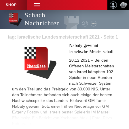
SHOP
TOGGLE
NAVIGATION
Schach
Nachrichten
tag: Israelische Landesmeisterschaft 2021 - Seite 1
Nabaty gewinnt
Israelische Meisterschaft
20.12.2021 – Bei den
Offenen Meisterschaften
von Israel kämpften 102
Spieler in neun Runden
nach Schweizer System
um den Titel und das Preisgeld von 80.000 NIS. Unter
den Teilnehmern befanden sich auch einige der besten
Nachwuchsspieler des Landes. Elofavorit GM Tamir
Nabaty gewann trotz einer frühen Niederlage vor GM
Evgeny Postny und Israels bester Spielerin IM Marsel
Efroimsky. Ein Bericht von Yochanan Afek. | Foto: Ritvo
Fotografie.