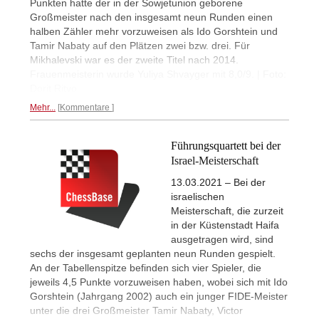
Punkten hatte der in der Sowjetunion geborene
Großmeister nach den insgesamt neun Runden einen
halben Zähler mehr vorzuweisen als Ido Gorshtein und
Tamir Nabaty auf den Plätzen zwei bzw. drei. Für
Mikhalevski war es der zweite Titel nach 2014.
Frauenmeisterin wurde Yuliya Shvayger mit 8,0/9. | Foto:
Dorit Ritvo
Mehr...
Kommentare
Führungsquartett bei der
Israel-Meisterschaft
13.03.2021 – Bei der
israelischen
Meisterschaft, die zurzeit
in der Küstenstadt Haifa
ausgetragen wird, sind
sechs der insgesamt geplanten neun Runden gespielt.
An der Tabellenspitze befinden sich vier Spieler, die
jeweils 4,5 Punkte vorzuweisen haben, wobei sich mit Ido
Gorshtein (Jahrgang 2002) auch ein junger FIDE-Meister
unter die drei Großmeister Tamir Nabaty, Victor