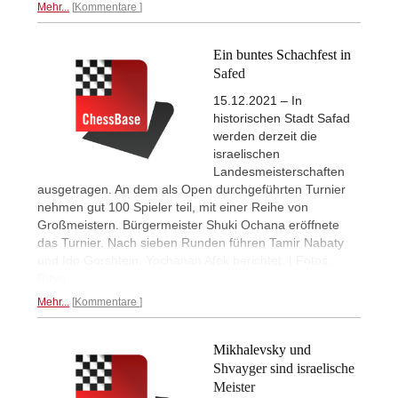
Mehr...
Kommentare
Ein buntes Schachfest in
Safed
15.12.2021 – In
historischen Stadt Safad
werden derzeit die
israelischen
Landesmeisterschaften
ausgetragen. An dem als Open durchgeführten Turnier
nehmen gut 100 Spieler teil, mit einer Reihe von
Großmeistern. Bürgermeister Shuki Ochana eröffnete
das Turnier. Nach sieben Runden führen Tamir Nabaty
und Ido Gorshtein. Yochanan Afek berichtet. | Fotos:
Ritvo
Mehr...
Kommentare
Mikhalevsky und
Shvayger sind israelische
Meister