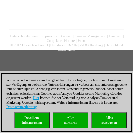
Datenschutzhinweis
|
Impressum
|
Kontakt
|
Cookies Management
|
Lizenzen
|
Compliance Hotline
|
Home
© 2017 ChessBase GmbH | Osterbekstraße 90a | 22083 Hamburg | Deutschland
coldest news
Wir verwenden Cookies und vergleichbare Technologien, um bestimmte Funktionen
zur Verfügung zu stellen, die Nutzererfahrungen zu verbessern und interessengerechte
Inhalte auszuspielen. Abhängig von ihrem Verwendungszweck können dabei neben
technisch erforderlichen Cookies auch Analyse-Cookies sowie Marketing-Cookies
eingesetzt werden.
Hier
können Sie der Verwendung von Analyse-Cookies und
Marketing-Cookies widersprechen. Weitere Informationen finden Sie in unserer
Datenschutzerklärung
.
Detaillierte
Alles
Alles
Informationen
ablehnen
akzeptieren