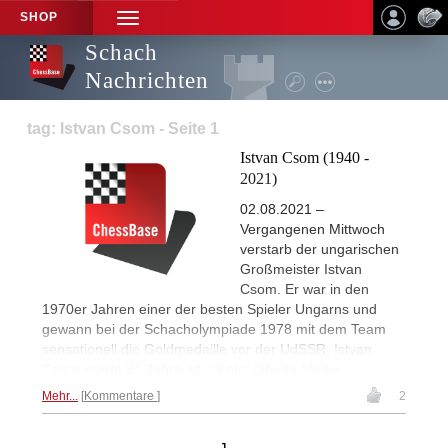
SHOP
TOGGLE
NAVIGATION
Schach
Nachrichten
tag: Istvan Csom - Seite 1
Istvan Csom (1940 -
2021)
02.08.2021 –
Vergangenen Mittwoch
verstarb der ungarischen
Großmeister Istvan
Csom. Er war in den
1970er Jahren einer der besten Spieler Ungarns und
gewann bei der Schacholympiade 1978 mit dem Team
sensationell die Goldmedaille vor der UdSSR. Istvan
Csom wurde 81 Jahre alt. | Foto: Obuda Media
Mehr...
Kommentare
2
1