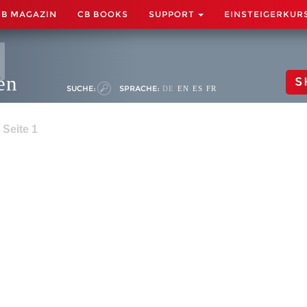
CB MAGAZIN
CB BOOKS
SUPPORT
EINSTEIGERKUR
en
S
SUCHE:
SPRACHE:
DE
EN
ES
FR
 Seite 1