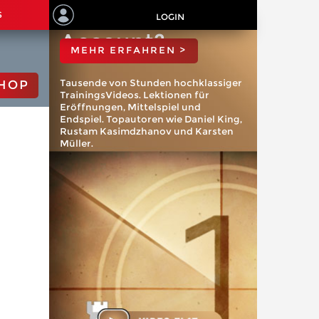
ChessBase
S
LOGIN
Account?
MEHR ERFAHREN >
Tausende von Stunden hochklassiger
HOP
TrainingsVideos. Lektionen für
Eröffnungen, Mittelspiel und
Endspiel. Topautoren wie Daniel King,
Rustam Kasimdzhanov und Karsten
Müller.