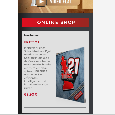
ONLINE SHOP
Neuheiten
FRITZ 21
Ihr persönlicher
Schachtrainer - Egal,
ob Sie Ihre ersten
Schritte in die Welt
des Vereinsschachs
machen oder bereits
auf Turnierniveau
spielen: Mit FRITZ
trainieren Sie
effizienter,
intelligenter und
individueller als je
zuvor.
69,90 €