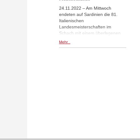
24.11.2022 – Am Mittwoch
endeten auf Sardinien die 81.
Italienischen
Landesmeisterschaften im
Schach mit einem überlegenen
Sieg von GM Luca Moroni. Die
Mehr...
parallel durchgeführten
Frauenmeisterschaft gewann
Olga Zimina. Italienischer
Juniorenmeister wurde Gabriele
Lumachi.