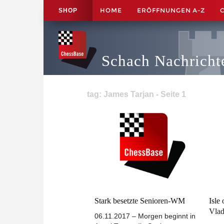
HOME
ERÖFFNUNGEN A-Z
SHOP
Schach Nachricht
tag: James Tarjan - Seite 1
Stark besetzte Senioren-WM
Isle
Vlad
06.11.2017 – Morgen beginnt in