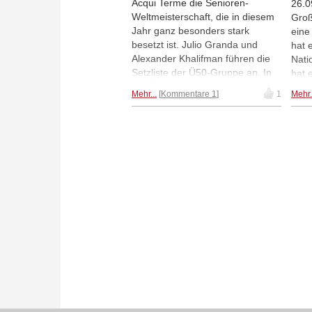
Acqui Terme die Senioren-
26.0
Weltmeisterschaft, die in diesem
Groß
Jahr ganz besonders stark
eine
besetzt ist. Julio Granda und
hat 
Alexander Khalifman führen die
Nati
Setzliste der Ü50-Gruppe an. In
hat 
der Ü65-Gruppe spielen Anatoly
Isle
Mehr...
Kommentare 1
1
Mehr.
Vaisser, Evgeny Sveshnikov,
Vlad
Eugenio Torre und US-Veteran
Währ
James Tarjan. (Foto: Thorsten
stra
Cmiel)
Magn
gewa
Welt
lieg
ande
Spit
che