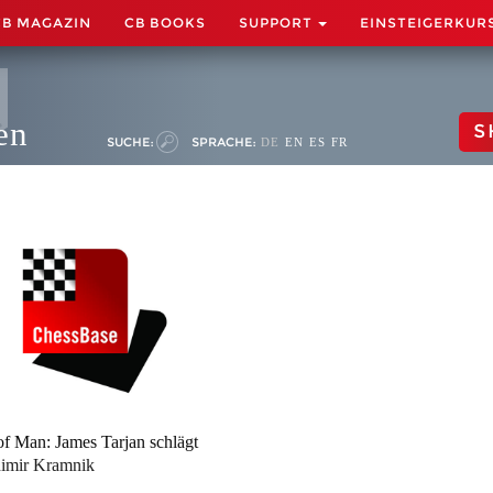
CB MAGAZIN
CB BOOKS
SUPPORT
EINSTEIGERKUR
en
S
SUCHE:
SPRACHE:
DE
EN
ES
FR
 of Man: James Tarjan schlägt
imir Kramnik