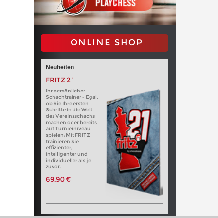
ONLINE SHOP
Neuheiten
FRITZ 21
Ihr persönlicher
Schachtrainer - Egal,
ob Sie Ihre ersten
Schritte in die Welt
des Vereinsschachs
machen oder bereits
auf Turnierniveau
spielen: Mit FRITZ
trainieren Sie
effizienter,
intelligenter und
individueller als je
zuvor.
69,90 €