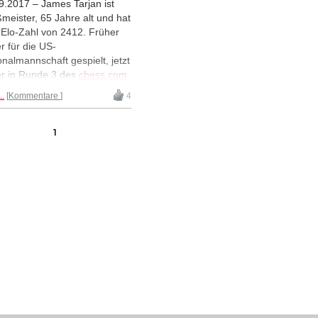
9.2017 – James Tarjan ist
meister, 65 Jahre alt und hat
 Elo-Zahl von 2412. Früher
er für die US-
onalmannschaft gespielt, jetzt
er in Runde 3 des
chess.com
 of Man Turniers gegen
..
Kommentare
4
imir Kramnik gewonnen.
end Ex-Weltmeister Kramnik
uchelte, blieb Weltmeister
1
us Carlsen souverän. Er
nn gegen Junioren-
meister Jeffrey Xiong und
t jetzt zusammen mit drei
ren Spielern mit 3,0/3 an der
ze des Feldes. | Foto:
ss.com
/ Maria Emelianova