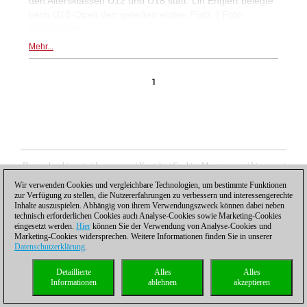
den Altersklassen U12 und U18 statt. Lin Englert belegte
beim U18-Open den geteilten ersten Platz. | Foto:
Veranstalter
Mehr...
1
Datenschutzhinweis
|
Impressum
|
Kontakt
|
Cookies Management
|
Lizenzen
|
Compliance Hotline
|
Home
Wir verwenden Cookies und vergleichbare Technologien, um bestimmte Funktionen
© 2017 ChessBase GmbH | Osterbekstraße 90a | 22083 Hamburg | Deutschland
zur Verfügung zu stellen, die Nutzererfahrungen zu verbessern und interessengerechte
coldest news
Inhalte auszuspielen. Abhängig von ihrem Verwendungszweck können dabei neben
technisch erforderlichen Cookies auch Analyse-Cookies sowie Marketing-Cookies
eingesetzt werden.
Hier
können Sie der Verwendung von Analyse-Cookies und
Marketing-Cookies widersprechen. Weitere Informationen finden Sie in unserer
Datenschutzerklärung
.
Detaillierte
Alles
Alles
Informationen
ablehnen
akzeptieren