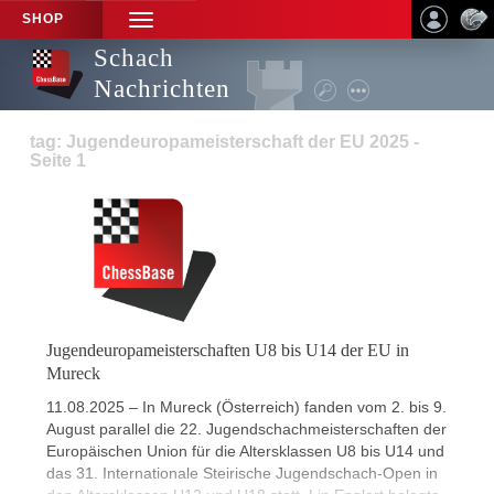
SHOP
TOGGLE
NAVIGATION
Schach
Nachrichten
tag: Jugendeuropameisterschaft der EU 2025 -
Seite 1
Jugendeuropameisterschaften U8 bis U14 der EU in
Mureck
11.08.2025 – In Mureck (Österreich) fanden vom 2. bis 9.
August parallel die 22. Jugendschachmeisterschaften der
Europäischen Union für die Altersklassen U8 bis U14 und
das 31. Internationale Steirische Jugendschach-Open in