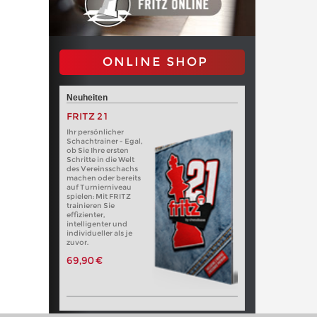
ONLINE SHOP
Neuheiten
FRITZ 21
Ihr persönlicher
Schachtrainer - Egal,
ob Sie Ihre ersten
Schritte in die Welt
des Vereinsschachs
machen oder bereits
auf Turnierniveau
spielen: Mit FRITZ
trainieren Sie
effizienter,
intelligenter und
individueller als je
zuvor.
69,90 €