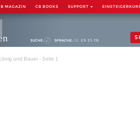
CB MAGAZIN
CB BOOKS
SUPPORT
EINSTEIGERKUR
en
S
SUCHE:
SPRACHE:
DE
EN
ES
FR
önig und Bauer - Seite 1