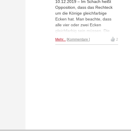
10.12.2019 – Im Schach heißt
Opposition, dass das Rechteck
um die Könige gleichfarbige
Ecken hat. Man beachte, dass
alle vier oder zwei Ecken
gleichfarbig sein müssen. Die
Seite, welche dann nicht am Zug
Mehr...
Kommentare
2
ist, hat die Opposition.