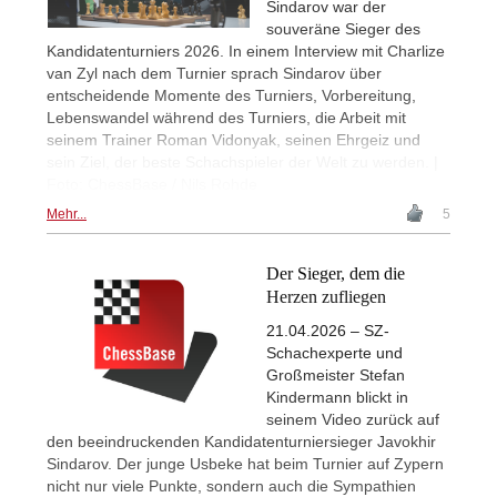
Sindarov war der
souveräne Sieger des
Kandidatenturniers 2026. In einem Interview mit Charlize
van Zyl nach dem Turnier sprach Sindarov über
entscheidende Momente des Turniers, Vorbereitung,
Lebenswandel während des Turniers, die Arbeit mit
seinem Trainer Roman Vidonyak, seinen Ehrgeiz und
sein Ziel, der beste Schachspieler der Welt zu werden. |
Foto: ChessBase / Nils Rohde
Mehr...
5
Der Sieger, dem die
Herzen zufliegen
21.04.2026 – SZ-
Schachexperte und
Großmeister Stefan
Kindermann blickt in
seinem Video zurück auf
den beeindruckenden Kandidatenturniersieger Javokhir
Sindarov. Der junge Usbeke hat beim Turnier auf Zypern
nicht nur viele Punkte, sondern auch die Sympathien