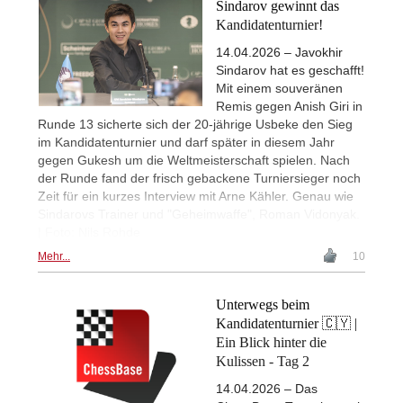
Sindarov gewinnt das
Kandidatenturnier!
14.04.2026 – Javokhir
Sindarov hat es geschafft!
Mit einem souveränen
Remis gegen Anish Giri in
Runde 13 sicherte sich der 20-jährige Usbeke den Sieg
im Kandidatenturnier und darf später in diesem Jahr
gegen Gukesh um die Weltmeisterschaft spielen. Nach
der Runde fand der frisch gebackene Turniersieger noch
Zeit für ein kurzes Interview mit Arne Kähler. Genau wie
Sindarovs Trainer und "Geheimwaffe", Roman Vidonyak.
| Foto: Nils Rohde
Mehr...
10
Unterwegs beim
Kandidatenturnier 🇨🇾 |
Ein Blick hinter die
Kulissen - Tag 2
14.04.2026 – Das