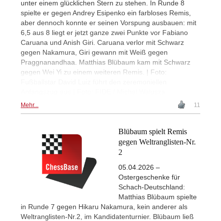
unter einem glücklichen Stern zu stehen. In Runde 8
spielte er gegen Andrey Esipenko ein farbloses Remis,
aber dennoch konnte er seinen Vorspung ausbauen: mit
6,5 aus 8 liegt er jetzt ganze zwei Punkte vor Fabiano
Caruana und Anish Giri. Caruana verlor mit Schwarz
gegen Nakamura, Giri gewann mit Weiß gegen
Praggnanandhaa. Matthias Blübaum kam mit Schwarz
gegen Wei Yi zu einem weiteren Remis. | Foto:
Fußballstar David Luiz führt den zeremoniellen
Anfangszug aus | Foto: FIDE / Michal Walusza
Mehr...
11
Blübaum spielt Remis
gegen Weltranglisten-Nr.
2
05.04.2026 –
Ostergeschenke für
Schach-Deutschland:
Matthias Blübaum spielte
in Runde 7 gegen Hikaru Nakamura, kein anderer als
Weltranglisten-Nr.2, im Kandidatenturnier. Blübaum ließ