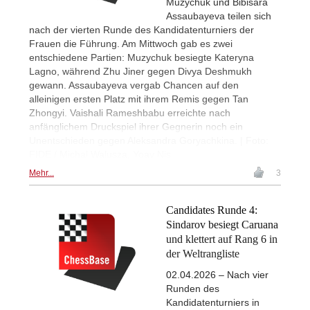
Muzychuk und Bibisara
Assaubayeva teilen sich
nach der vierten Runde des Kandidatenturniers der
Frauen die Führung. Am Mittwoch gab es zwei
entschiedene Partien: Muzychuk besiegte Kateryna
Lagno, während Zhu Jiner gegen Divya Deshmukh
gewann. Assaubayeva vergab Chancen auf den
alleinigen ersten Platz mit ihrem Remis gegen Tan
Zhongyi. Vaishali Rameshbabu erreichte nach
anfänglichem Druckspiel ihrer Gegnerin noch ein
Unentschieden gegen Aleksandra Goryachkina. | Foto:
FIDE / Michal Walusza, Yoav Nis
Mehr...
3
Candidates Runde 4:
Sindarov besiegt Caruana
und klettert auf Rang 6 in
der Weltrangliste
02.04.2026 – Nach vier
Runden des
Kandidatenturniers in