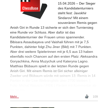
15.04.2026 – Der Sieger
des Kandidatenturniers
steht fest: Javokhir
Sindarov! Mit einem
souveränen Remis gegen
Anish Giri in Runde 13 sicherte er sich den Turniersieg
eine Runde vor Schluss. Aber dafür ist das
Kandidatenturnier der Frauen umso spannender.
Bibisara Assaubayeva und Vaishali führen mit je 7,5
Punkten, dahinter folgt Zhu Jiner (Bild) mit 7 Punkten.
Aber drei weitere Spielerinnen mit je 6,5 aus 13 haben
ebenfalls noch Chancen auf den ersten Platz: Aleksandra
Goryachkina, Anna Muzychuk und Kateryna Lagno.
Matthias Blübaum spielt in der letzten Runde gegen
Anish Giri. Mit einem Remis ist Giri sicher alleiniger
Zweiter und Blübaum würde mit seinem 13. Remis in 14
Partien in der Live-Weltrangliste über 2700 bleiben. |
Foto: Michal Walusza / FIDE | Partien mit Kommentar ab
14:30 Uhr
Mehr...
109