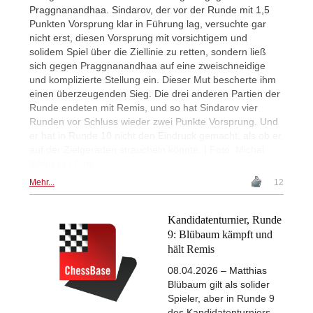
Praggnanandhaa. Sindarov, der vor der Runde mit 1,5
Punkten Vorsprung klar in Führung lag, versuchte gar
nicht erst, diesen Vorsprung mit vorsichtigem und
solidem Spiel über die Ziellinie zu retten, sondern ließ
sich gegen Praggnanandhaa auf eine zweischneidige
und komplizierte Stellung ein. Dieser Mut bescherte ihm
einen überzeugenden Sieg. Die drei anderen Partien der
Runde endeten mit Remis, und so hat Sindarov vier
Runden vor Schluss wieder zwei Punkte Vorsprung. Und
er hat in Runde 10 nicht den Eindruck gemacht, als ob er
auf der Zielgeraden straucheln könnte. | Foto: Michal
Walusza / Fide
Mehr...
12
Kandidatenturnier, Runde
9: Blübaum kämpft und
hält Remis
08.04.2026 – Matthias
Blübaum gilt als solider
Spieler, aber in Runde 9
des Kandidatenturniers