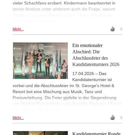
vieler Schachfans erobert. Kindermann beantwortet in
seiner Analyse unter anderem auch die Frage, warum
Sindarov so gerne Bauern opfert. | Foto: Nils Rohde,
FIDE / Michal Walusza
Mehr...
6
Ein emotionaler
Abschied: Die
Abschlussfeier des
Kandidatenturniers 2026
17.04.2026 – Das
Kandidatenturnier ist
vorbei und die Abschlussfeier im St. George's Hotel &
Resort bot eine Mischung aus Musik, Tanz und
Preisverleihung. Die Feier gipfelte in der Siegerehrung
von Vaishali Rameshbabu und Javokhir Sindarov. | Fotos:
ChessBase / Nils Rohde
Mehr...
5
Kandidatenturnier Runde