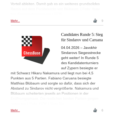
Vorteil ableiten. Damit gab es ein weiteres grundsolides
Remis auf dem Punktekonto von Blübaum. | Foto: Yoav
Nis (Eugene Nisenbaum) / FIDE
Mehr...
9
Candidates Runde 5: Sieg
für Sindarov und Caruana
04.04.2026 – Javokhir
Sindarovs Siegesstrecke
geht weiter! In Runde 5
des Kandidatenturniers
auf Zypern besiegte er
mit Schwarz Hikaru Nakamura und liegt nun bei 4,5
Punkten aus 5 Partien. Fabiano Caruana besiegte
Matthias Blübaum und sorgte so dafür, dass sich der
Abstand zu Sindarov nicht vergrößerte. Nakamura und
Blübaum scheiterten jeweils an Positionen in der
Eröffnungsphase. Die restlichen beiden Partien gingen
remis aus.| Foto: FIDE / Yoav Nis
Mehr...
6