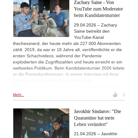
Zachary Saine - Von
YouTube zum Moderator
beim Kandidatenturnier
29.04.2026 – Zachary
Saine betreibt den
YouTube-Kanal
thechessnerd, der heute mehr als 227.000 Abonnenten
zählt. 2019, da war er 18 Jahre alt, veröffentlichte er die
ersten Schachvideos, während der Pandemie
explodierten die Zugriffszahlen und heute erreicht er ein
weltweites Publikum. Beim Kandidatenturnier 2026 leitete
er die Pressekonferenzen. In einem Interview mit Arne
Kähler spricht Zachary Saine über seine
Schachleidenschaft und seine Karriere als YouTube-Star.
Mehr...
2
Javokhir Sindarov: "Die
Quarantäne hat mein
Leben verändert"
21.04.2026 – Javokhir