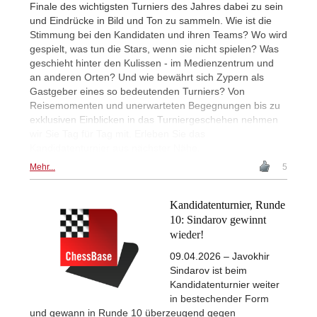
Finale des wichtigsten Turniers des Jahres dabei zu sein
und Eindrücke in Bild und Ton zu sammeln. Wie ist die
Stimmung bei den Kandidaten und ihren Teams? Wo wird
gespielt, was tun die Stars, wenn sie nicht spielen? Was
geschieht hinter den Kulissen - im Medienzentrum und
an anderen Orten? Und wie bewährt sich Zypern als
Gastgeber eines so bedeutenden Turniers? Von
Reisemomenten und unerwarteten Begegnungen bis zu
exklusiven Einblicken in das Turniergeschehen nehmen
wir Sie Tag für Tag mit. Erleben Sie das
Kandidatenturnier aus nächster Nähe.
Mehr...
5
Kandidatenturnier, Runde
10: Sindarov gewinnt
wieder!
09.04.2026 – Javokhir
Sindarov ist beim
Kandidatenturnier weiter
in bestechender Form
und gewann in Runde 10 überzeugend gegen