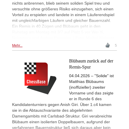
nichts anbrennen, blieb seinem soliden Spiel treu und
versuchte ohne größeres Risiko einzugehen, sich einen
Vorteil zu erspielen und landete in einem Läuferendspiel
mit ungleichfarbigen Läufern und gleicher Bauernzahl.
Ein Remis in 40 Zügen und Blübaum geht in den
Ruhetag am Montag mit 3/7 auf Platz 5 vor Wei Yi,
Nakamura und Andrey Esipenko. | Foto: Michal Walusza
Mehr...
5
Blübaum zurück auf der
Remis-Spur
04.04.2026 – "Solide" ist
Matthias Blübaums
(inoffizieller) zweiter
Vorname und das zeigte
er in Runde 6 des
Kandidatenturniers gegen Anish Giri. Über 1.c4 kamen
sie in die Abtauschvariante des abgelehnten
Damengambits mit Carlsbad-Struktur. Giri verabreichte
Blübaum einen isolierten Doppelbauern, aufgrund der
verfahrenen Bauernstruktur ließ sich daraus aber kein