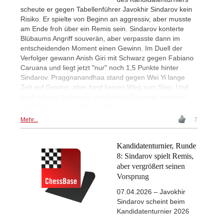
scheute er gegen Tabellenführer Javokhir Sindarov kein
Risiko. Er spielte von Beginn an aggressiv, aber musste
am Ende froh über ein Remis sein. Sindarov konterte
Blübaums Angriff souverän, aber verpasste dann im
entscheidenden Moment einen Gewinn. Im Duell der
Verfolger gewann Anish Giri mit Schwarz gegen Fabiano
Caruana und liegt jetzt "nur" noch 1,5 Punkte hinter
Sindarov. Praggnanandhaa stand gegen Wei Yi lange
Zeit auf Gewinn, aber fand keinen Weg zum Sieg. Und
auch Hikaru Nakamura und Andrey Esipenko trennten
sich Remis. | Foto: Michal Walusza / Fide
Mehr...
7
Kandidatenturnier, Runde
8: Sindarov spielt Remis,
aber vergrößert seinen
Vorsprung
07.04.2026 – Javokhir
Sindarov scheint beim
Kandidatenturnier 2026