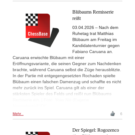
Blübaums Remisserie
reißt
03.04.2026 – Nach dem
Ruhetag trat Matthias
Blübaum am Freitag im
Kandidatenturnier gegen
Fabiano Caruana an.
Caruana erwischte Blübaum mit einer
Eröffnungsvariante, die seinen Gegner zum Nachdenken
brachte, während Caruana selbst die Züge herausblitzte.
In der Partie mit entgegengesetzten Rochaden spielte
Blübaum einen falschen Damenzug und schaffte es nicht
mehr zurück ins Spiel. Caruana gilt als einer der
stärksten Spieler des Felds und reißt nun Blübaums
Remiserie ein. | Foto: Yoav Nis (Eugene
Nisenabum)/FIDE
Mehr...
6
Der Spiegel: Rogozenco