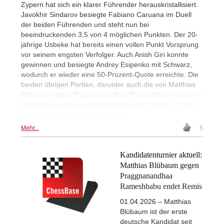
Zypern hat sich ein klarer Führender herauskristallisiert.
Javokhir Sindarov besiegte Fabiano Caruana im Duell
der beiden Führenden und steht nun bei
beeindruckenden 3,5 von 4 möglichen Punkten. Der 20-
jährige Usbeke hat bereits einen vollen Punkt Vorsprung
vor seinem engsten Verfolger. Auch Anish Giri konnte
gewinnen und besiegte Andrey Esipenko mit Schwarz,
wodurch er wieder eine 50-Prozent-Quote erreichte. Die
beiden übrigen Partien, darunter auch die von Matthias
Blübaum gegen Praggnanandhaa Rameshbabu, endeten
remis. Heute ist der erste Ruhetag des Turniers. | Foto:
FIDE / Yoav Nis, Michal Walusza
Mehr...
5
Kandidatenturnier aktuell:
Matthias Blübaum gegen
Praggnanandhaa
Rameshbabu endet Remis
01.04.2026 – Matthias
Blübaum ist der erste
deutsche Kandidat seit