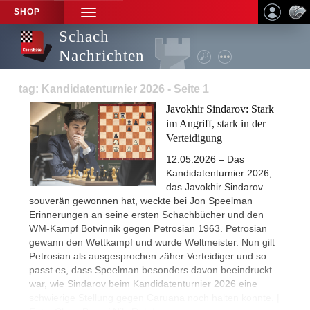
SHOP
TOGGLE
NAVIGATION
Schach
Nachrichten
tag: Kandidatenturnier 2026 - Seite 1
Javokhir Sindarov: Stark
im Angriff, stark in der
Verteidigung
12.05.2026 – Das
Kandidatenturnier 2026,
das Javokhir Sindarov
souverän gewonnen hat, weckte bei Jon Speelman
Erinnerungen an seine ersten Schachbücher und den
WM-Kampf Botvinnik gegen Petrosian 1963. Petrosian
gewann den Wettkampf und wurde Weltmeister. Nun gilt
Petrosian als ausgesprochen zäher Verteidiger und so
passt es, dass Speelman besonders davon beeindruckt
war, wie Sindarov beim Kandidatenturnier 2026 eine
schwierige Stellung gegen Caruana noch halten konnte. |