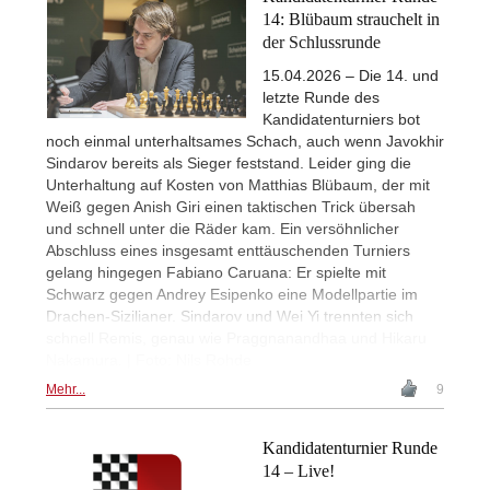
14: Blübaum strauchelt in
der Schlussrunde
15.04.2026 – Die 14. und
letzte Runde des
Kandidatenturniers bot
noch einmal unterhaltsames Schach, auch wenn Javokhir
Sindarov bereits als Sieger feststand. Leider ging die
Unterhaltung auf Kosten von Matthias Blübaum, der mit
Weiß gegen Anish Giri einen taktischen Trick übersah
und schnell unter die Räder kam. Ein versöhnlicher
Abschluss eines insgesamt enttäuschenden Turniers
gelang hingegen Fabiano Caruana: Er spielte mit
Schwarz gegen Andrey Esipenko eine Modellpartie im
Drachen-Sizilianer. Sindarov und Wei Yi trennten sich
schnell Remis, genau wie Praggnanandhaa und Hikaru
Nakamura. | Foto: Nils Rohde
Mehr...
9
Kandidatenturnier Runde
14 – Live!