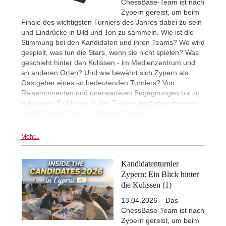
ChessBase-Team ist nach
Zypern gereist, um beim
Finale des wichtigsten Turniers des Jahres dabei zu sein
und Eindrücke in Bild und Ton zu sammeln. Wie ist die
Stimmung bei den Kandidaten und ihren Teams? Wo wird
gespielt, was tun die Stars, wenn sie nicht spielen? Was
geschieht hinter den Kulissen - im Medienzentrum und
an anderen Orten? Und wie bewährt sich Zypern als
Gastgeber eines so bedeutenden Turniers? Von
Reisemomenten und unerwarteten Begegnungen bis zu
exklusiven Einblicken in das Turniergeschehen nehmen
wir Sie Tag für Tag mit. Erleben Sie das
Kandidatenturnier aus nächster Nähe.
Mehr...
Kandidatenturnier
Zypern: Ein Blick hinter
die Kulissen (1)
13.04.2026 – Das
ChessBase-Team ist nach
Zypern gereist, um beim