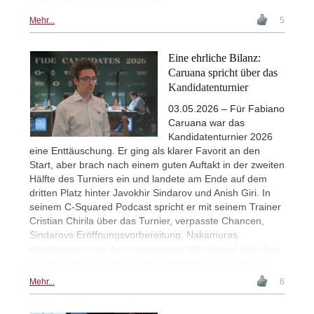
Foto: ChessBase / Nils Rohde
Mehr...
5
Eine ehrliche Bilanz:
Caruana spricht über das
Kandidatenturnier
03.05.2026 – Für Fabiano
Caruana war das
Kandidatenturnier 2026
eine Enttäuschung. Er ging als klarer Favorit an den
Start, aber brach nach einem guten Auftakt in der zweiten
Hälfte des Turniers ein und landete am Ende auf dem
dritten Platz hinter Javokhir Sindarov und Anish Giri. In
seinem C-Squared Podcast spricht er mit seinem Trainer
Cristian Chirila über das Turnier, verpasste Chancen,
Sindarovs Eröffnungsvorbereitung, Nakamuras
Abschneiden und den kommenden WM-Kampf zwischen
Gukesh und Sindarov. | Foto: ChessBase / Nils Rohde
Mehr...
6