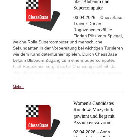
über Blübaum und
Supercomputer
03.04.2026 – ChessBase-
Trainer Dorian
Rogozenco erzählte
Florian Pütz vom Spiegel,
welche Rolle Supercomputer und menschliche
Sekundanten in der Vorbereitung bei wichtigen Turnieren
wie dem Kandidatenturnier spielen. Durch ChessBase
bekam Blübaum Zugang zum einem Supercomputer.
Laut Rogozenco sorgt dies für Chancengleichheit, da
sich alle Spieler einen Zugang zu einem Supercomputer
mieten können. | Foto: Nils Rohde
Mehr...
Women's Candidates
Runde 4: Muzychuk
gewinnt und liegt mit
Assaubayeva vorne
02.04.2026 – Anna