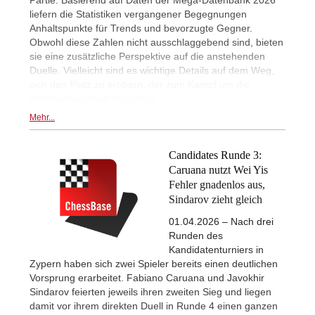
Partie. Basierend auf Daten der Mega-Datenbank 2026
liefern die Statistiken vergangener Begegnungen
Anhaltspunkte für Trends und bevorzugte Gegner.
Obwohl diese Zahlen nicht ausschlaggebend sind, bieten
sie eine zusätzliche Perspektive auf die anstehenden
Duelle. Vielleicht sind es wichtige Details auf dem Weg,
sich den Platz zu erobern, der zum Kampf um die
Weltmeisterschaft berechtigt.
Mehr...
Candidates Runde 3:
Caruana nutzt Wei Yis
Fehler gnadenlos aus,
Sindarov zieht gleich
01.04.2026 – Nach drei
Runden des
Kandidatenturniers in
Zypern haben sich zwei Spieler bereits einen deutlichen
Vorsprung erarbeitet. Fabiano Caruana und Javokhir
Sindarov feierten jeweils ihren zweiten Sieg und liegen
damit vor ihrem direkten Duell in Runde 4 einen ganzen