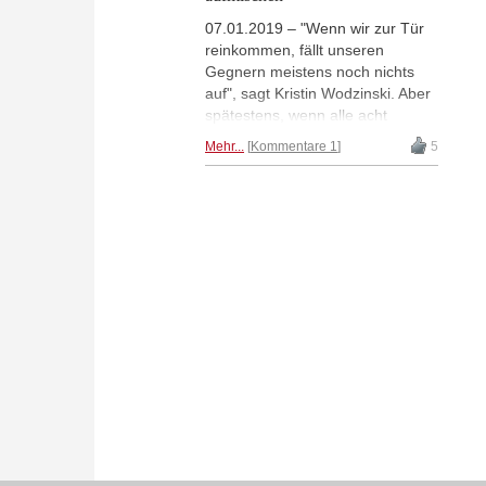
07.01.2019 – "Wenn wir zur Tür
reinkommen, fällt unseren
Gegnern meistens noch nichts
auf", sagt Kristin Wodzinski. Aber
spätestens, wenn alle acht
Spieler der siebten Mannschaft
Mehr...
Kommentare 1
5
der Karlsruher Schachfreunde
Platz genommen haben, ernten
sie erstaunte Blicke von
gegenüber: an jedem Brett eine
Frau. Im männerdominierten
Schach-Ligabetrieb ist KSF VII
aus der Kreisklasse C des
Schachbezirks Karlsruhe
mindestens eine Ausnahme,
wahrscheinlich einmalig. Fotos:
Karlsruher SF