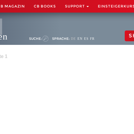
CB MAGAZIN
CB BOOKS
SUPPORT
EINSTEIGERKUR
en
S
SUCHE:
SPRACHE:
DE
EN
ES
FR
te 1