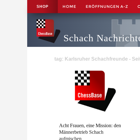
HOME
ERÖFFNUNGEN A-Z
SHOP
Schach Nachricht
tag: Karlsruher Schachfreunde - Sei
Acht Frauen, eine Mission: den
Männerbetrieb Schach
aufmischen