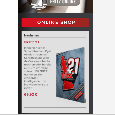
ONLINE SHOP
Neuheiten
FRITZ 21
Ihr persönlicher
Schachtrainer - Egal,
ob Sie Ihre ersten
Schritte in die Welt
des Vereinsschachs
machen oder bereits
auf Turnierniveau
spielen: Mit FRITZ
trainieren Sie
effizienter,
intelligenter und
individueller als je
zuvor.
69,90 €