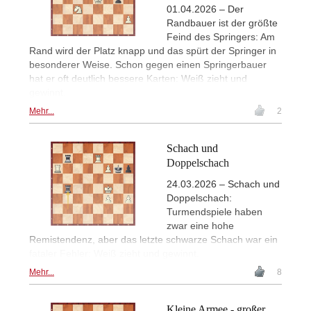
01.04.2026 – Der
Randbauer ist der größte
Feind des Springers: Am
Rand wird der Platz knapp und das spürt der Springer in
besonderer Weise. Schon gegen einen Springerbauer
hat er oft deutlich bessere Karten: Weiß zieht und
gewinnt.
Mehr...
2
Schach und
Doppelschach
24.03.2026 – Schach und
Doppelschach:
Turmendspiele haben
zwar eine hohe
Remistendenz, aber das letzte schwarze Schach war ein
fataler Fehler: Weiß zieht und gewinnt.
Mehr...
8
Kleine Armee - großer