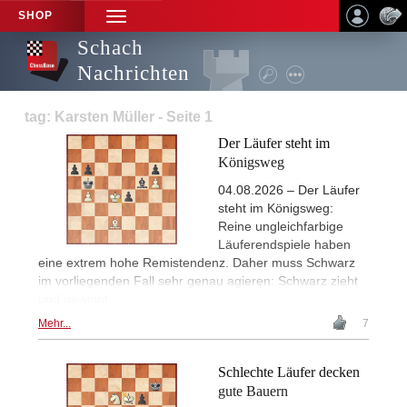
SHOP
TOGGLE
NAVIGATION
Schach
Nachrichten
tag: Karsten Müller - Seite 1
Der Läufer steht im
Königsweg
04.08.2026 – Der Läufer
steht im Königsweg:
Reine ungleichfarbige
Läuferendspiele haben
eine extrem hohe Remistendenz. Daher muss Schwarz
im vorliegenden Fall sehr genau agieren: Schwarz zieht
und gewinnt.
Mehr...
7
Schlechte Läufer decken
gute Bauern