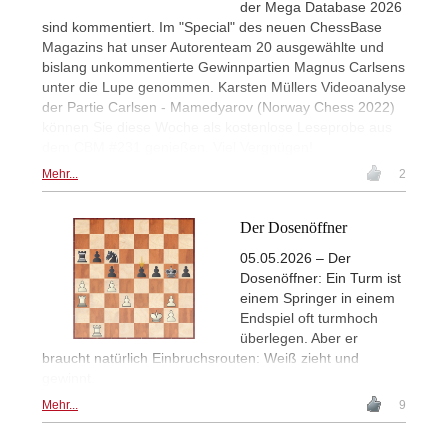
der Mega Database 2026
sind kommentiert. Im "Special" des neuen ChessBase
Magazins hat unser Autorenteam 20 ausgewählte und
bislang unkommentierte Gewinnpartien Magnus Carlsens
unter die Lupe genommen. Karsten Müllers Videoanalyse
der Partie Carlsen - Mamedyarov (Norway Chess 2022)
können Sie diese Woche als kostenlose Leseprobe aus
dem CBM #231 genießen. Viel Vergnügen!
Mehr...
2
Der Dosenöffner
05.05.2026 – Der
Dosenöffner: Ein Turm ist
einem Springer in einem
Endspiel oft turmhoch
überlegen. Aber er
braucht natürlich Einbruchsrouten: Weiß zieht und
gewinnt.
Mehr...
9