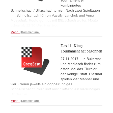
Tournament ein
kombiniertes
Schnellschach/ Blitzschachturnier. Nach zwei Spieltagen
mit Schnellschach führen Vassily Ivanchuk und Anna
Muzychuk. Heute geht es mit Blitzschach weiter. Heute
schon ab 12.30 Uhr. Hier live.
Mehr...
Kommentare
Das 11. Kings
Tournament hat begonnen
27.11.2017 – In Bukarest
und Mediasch findet zum
elften Mal das "Turnier
der Könige" statt. Diesmal
spielen vier Männer und
vier Frauen jeweils ein doppelrundiges
Schnellschachturnier und anschließend ein vierrundiges
Blitzturnier.
Mehr...
Kommentare