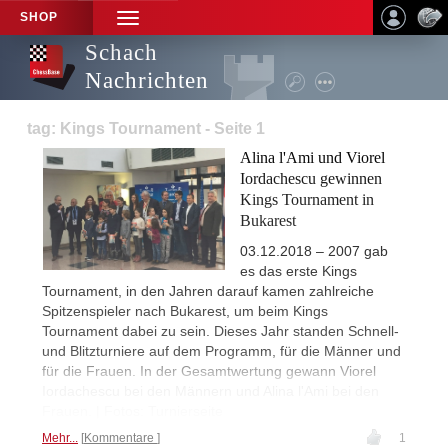
SHOP
TOGGLE
NAVIGATION
Schach
Nachrichten
tag: Kings Tournament - Seite 1
Alina l'Ami und Viorel
Iordachescu gewinnen
Kings Tournament in
Bukarest
03.12.2018 – 2007 gab
es das erste Kings
Tournament, in den Jahren darauf kamen zahlreiche
Spitzenspieler nach Bukarest, um beim Kings
Tournament dabei zu sein. Dieses Jahr standen Schnell-
und Blitzturniere auf dem Programm, für die Männer und
für die Frauen. In der Gesamtwertung gewann Viorel
Iordachescu bei den Männern und Alina l'Ami bei den
Frauen. | Fotos: Turnierseite
Mehr...
Kommentare
1