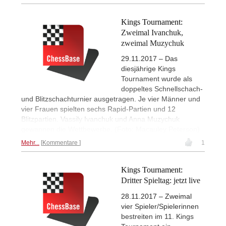
Kings Tournament:
Zweimal Ivanchuk,
zweimal Muzychuk
29.11.2017 – Das
diesjährige Kings
Tournament wurde als
doppeltes Schnellschach-
und Blitzschachturnier ausgetragen. Je vier Männer und
vier Frauen spielten sechs Rapid-Partien und 12
Blitzpartien. Vassily Ivanchuk und Anna Muzychuk
gewannen die Wettbewerbe. (Foto: Macauley Peterson)
Mehr...
Kommentare
1
Kings Tournament:
Dritter Spieltag: jetzt live
28.11.2017 – Zweimal
vier Spieler/Spielerinnen
bestreiten im 11. Kings