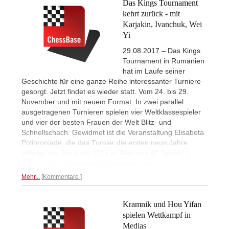
Das Kings Tournament
kehrt zurück - mit
Karjakin, Ivanchuk, Wei
Yi
29.08.2017 – Das Kings
Tournament in Rumänien
hat im Laufe seiner
Geschichte für eine ganze Reihe interessanter Turniere
gesorgt. Jetzt findet es wieder statt. Vom 24. bis 29.
November und mit neuem Format. In zwei parallel
ausgetragenen Turnieren spielen vier Weltklassespieler
und vier der besten Frauen der Welt Blitz- und
Schnellschach. Gewidmet ist die Veranstaltung Elisabeta
Polihroniade, die das Turnier die ersten neun Jahre
geleitet hat. Sie starb 2016 im Alter von 80 Jahren. |
Fotos: Kings Tournament Facebook Seite
Mehr...
Kommentare
Kramnik und Hou Yifan
spielen Wettkampf in
Medias