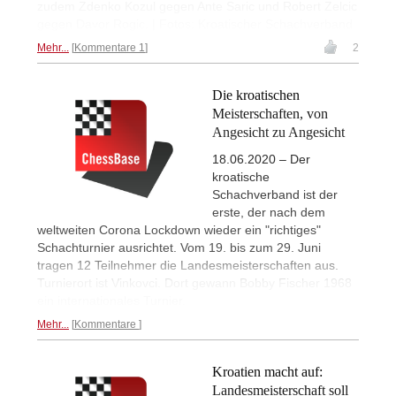
zudem Zdenko Kozul gegen Ante Saric und Robert Zelcic
gegen Davor Rogic. | Fotos: Kroatischer Schachverband
Mehr...
Kommentare 1
2
Die kroatischen
Meisterschaften, von
Angesicht zu Angesicht
18.06.2020 – Der
kroatische
Schachverband ist der
erste, der nach dem
weltweiten Corona Lockdown wieder ein "richtiges"
Schachturnier ausrichtet. Vom 19. bis zum 29. Juni
tragen 12 Teilnehmer die Landesmeisterschaften aus.
Turnierort ist Vinkovci. Dort gewann Bobby Fischer 1968
ein internationales Turnier.
Mehr...
Kommentare
Kroatien macht auf:
Landesmeisterschaft soll