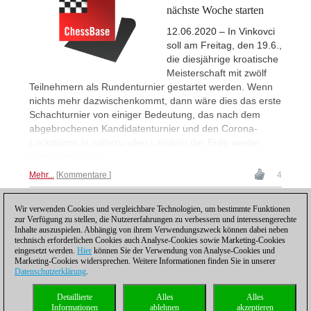
nächste Woche starten
12.06.2020 – In Vinkovci
soll am Freitag, den 19.6.,
die diesjährige kroatische
Meisterschaft mit zwölf
Teilnehmern als Rundenturnier gestartet werden. Wenn
nichts mehr dazwischenkommt, dann wäre dies das erste
Schachturnier von einiger Bedeutung, das nach dem
abgebrochenen Kandidatenturnier und den Corona-
Lockdowns in nahezu allen Ländern der Erde wieder
stattfinden würde.
Mehr...
Kommentare
4
Wir verwenden Cookies und vergleichbare Technologien, um bestimmte Funktionen
1
zur Verfügung zu stellen, die Nutzererfahrungen zu verbessern und interessengerechte
Inhalte auszuspielen. Abhängig von ihrem Verwendungszweck können dabei neben
technisch erforderlichen Cookies auch Analyse-Cookies sowie Marketing-Cookies
eingesetzt werden.
Hier
können Sie der Verwendung von Analyse-Cookies und
Marketing-Cookies widersprechen. Weitere Informationen finden Sie in unserer
Datenschutzerklärung
.
Datenschutzhinweis
|
Impressum
|
Kontakt
|
Cookies Management
|
Lizenzen
|
Detaillierte
Alles
Alles
Compliance Hotline
|
Home
Informationen
ablehnen
akzeptieren