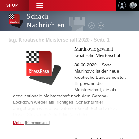
SHOP
TOGGLE
NAVIGATION
Schach
Nachrichten
tag: Kroatische Meisterschaft 2020 - Seite 1
Martinovic gewinnt
kroatische Meisterschaft
30.06.2020 – Sasa
Martinovic ist der neue
kroatische Landesmeister.
Er gewann die
Meisterschaft, die als
erste nationale Meisterschaft nach dem Corona-
Lockdown wieder als "richtiges" Schachturnier
ausgetragen wurde, vor Zdenko Kozul, Robert Zelcic,
Hrvoje Stevic und Ante Brkic (alle 6,5)
Mehr...
Kommentare