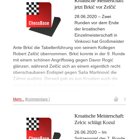
Kroatische Meisterschaft:
jetzt Brkić vor Zelčić
28.06.2020 – Zwei
Runden vor dem Ende
der kroatischen
Einzelmeisterschaft in
Vinkovci hat Großmeister
Ante Brkić die Tabellenführung von seinem Kollegen
Robert Zelčić übernommen. Brkić konnte in der 9. Runde
mit einem schönen Angriffssieg gegen Davor Rogić
glänzen, während Zelčić sich an einem eigentlich recht
überschaubaren Endspiel gegen Saša Martinović die
Zähne ausbiss. Derweil gab es aus Kroatien auch die
eine oder andere unerfreuliche Corona-Nachricht. |
Fotos: Kroatischer Schachverband
Mehr...
Kommentare
2
Kroatische Meisterschaft:
Zelcic schlägt Kozul
26.06.2020 – Im
Spitzenspiel der 7. Runde