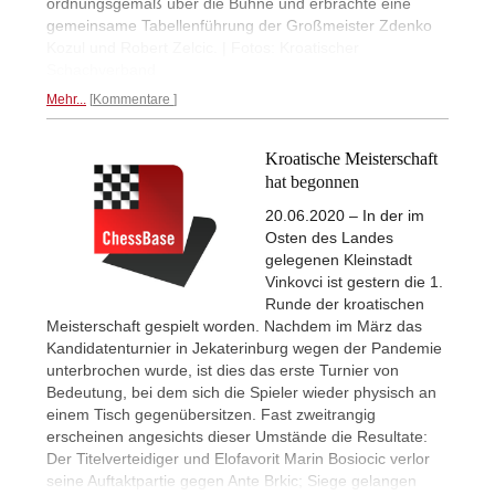
ordnungsgemäß über die Bühne und erbrachte eine
gemeinsame Tabellenführung der Großmeister Zdenko
Kozul und Robert Zelcic. | Fotos: Kroatischer
Schachverband
Mehr...
Kommentare
Kroatische Meisterschaft
hat begonnen
20.06.2020 – In der im
Osten des Landes
gelegenen Kleinstadt
Vinkovci ist gestern die 1.
Runde der kroatischen
Meisterschaft gespielt worden. Nachdem im März das
Kandidatenturnier in Jekaterinburg wegen der Pandemie
unterbrochen wurde, ist dies das erste Turnier von
Bedeutung, bei dem sich die Spieler wieder physisch an
einem Tisch gegenübersitzen. Fast zweitrangig
erscheinen angesichts dieser Umstände die Resultate:
Der Titelverteidiger und Elofavorit Marin Bosiocic verlor
seine Auftaktpartie gegen Ante Brkic; Siege gelangen