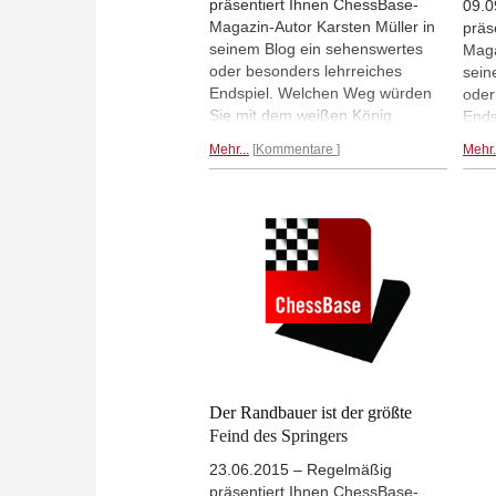
präsentiert Ihnen ChessBase-
09.0
Magazin-Autor Karsten Müller in
präs
seinem Blog ein sehenswertes
Maga
oder besonders lehrreiches
sein
Endspiel. Welchen Weg würden
oder
Sie mit dem weißen König
Ends
einschlagen, um Remis zu
Diag
Mehr...
Kommentare
Mehr.
erreichen? Für ein größeres
Bret
Diagramm einfach aufs Brett
klicken.
Diagramm...
Der Randbauer ist der größte
Feind des Springers
23.06.2015 – Regelmäßig
präsentiert Ihnen ChessBase-