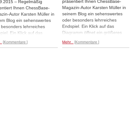
präsentiert Ihnen ChessBase-
9.2015 – Regelmäßig
Magazin-Autor Karsten Müller in
entiert Ihnen ChessBase-
seinem Blog ein sehenswertes
zin-Autor Karsten Müller in
oder besonders lehrreiches
em Blog ein sehenswertes
Endspiel. Ein Klick auf das
 besonders lehrreiches
Diagramm öffnet ein größeres
piel. Ein Klick auf das
Brett. Heute um 16.00 Uhr geht
ramm öffnet ein größeres
..
Kommentare
Mehr...
Kommentare
Karsten Müller wieder mit
t.
Diagramm...
Endgame Magic auf Sendung (in
englischer Sprache). Zu Gast ist
Robert Ris
Diagramm...