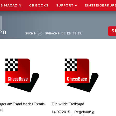
CB MAGAZIN
CB BOOKS
SUPPORT
EINSTEIGERKUR
en
S
SUCHE:
SPRACHE:
DE
EN
ES
FR
nger am Rand ist des Remis
Die wilde Treibjagd
nt
14.07.2015 – Regelmäßig