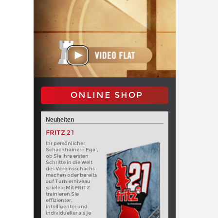
ONLINE SHOP
Neuheiten
FRITZ 21
Ihr persönlicher
Schachtrainer - Egal,
ob Sie Ihre ersten
Schritte in die Welt
des Vereinsschachs
machen oder bereits
auf Turnierniveau
spielen: Mit FRITZ
trainieren Sie
effizienter,
intelligenter und
individueller als je