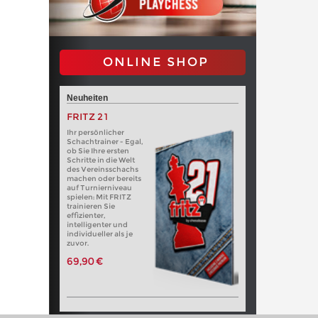
ONLINE SHOP
Neuheiten
FRITZ 21
Ihr persönlicher
Schachtrainer - Egal,
ob Sie Ihre ersten
Schritte in die Welt
des Vereinsschachs
machen oder bereits
auf Turnierniveau
spielen: Mit FRITZ
trainieren Sie
effizienter,
intelligenter und
individueller als je
zuvor.
69,90 €