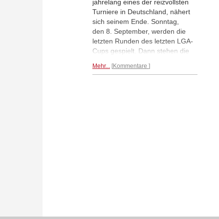
jahrelang eines der reizvollsten
Turniere in Deutschland, nähert
sich seinem Ende. Sonntag,
den 8. September, werden die
letzten Runden des letzten LGA-
Cups gespielt. Dann stehen die
Sieger der drei diesjährigen
Mehr...
Kommentare
Rundenturniere fest. In den
Gruppen A und C ist alles offen,
in Gruppe B hat Ilja Zaragatski
(Bild) gute Chancen auf Platz
eins.
Zum Bericht...