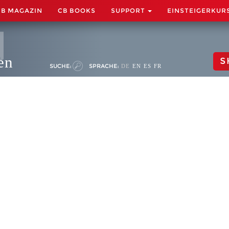
CB MAGAZIN
CB BOOKS
SUPPORT
EINSTEIGERKUR
en
S
SUCHE:
SPRACHE:
DE
EN
ES
FR