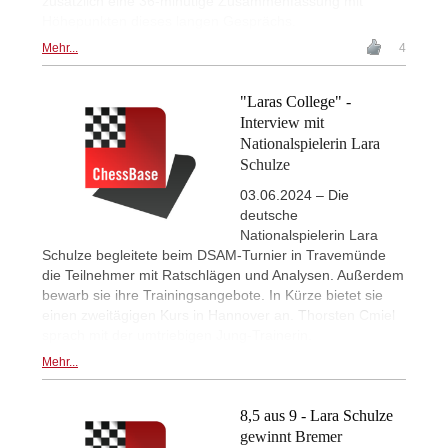
zusätzlich eine 36-minütige Zusammenfassung mit
Höhepunkten dieses langen Gesprächs.
Mehr...
4
"Laras College" -
Interview mit
Nationalspielerin Lara
Schulze
03.06.2024 – Die
deutsche
Nationalspielerin Lara
Schulze begleitete beim DSAM-Turnier in Travemünde
die Teilnehmer mit Ratschlägen und Analysen. Außerdem
bewarb sie ihre Trainingsangebote. In Kürze bietet sie
einen zweitägigen Kurs in Hannover an. Thorsten Cmiel
sprach mit der umtriebigen Jung-Trainerin.
Mehr...
8,5 aus 9 - Lara Schulze
gewinnt Bremer