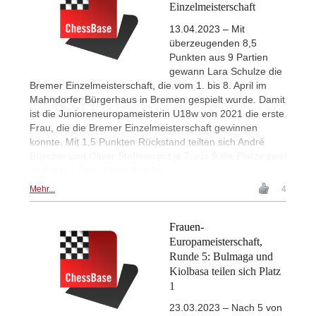
Einzelmeisterschaft
13.04.2023 – Mit
überzeugenden 8,5
Punkten aus 9 Partien
gewann Lara Schulze die
Bremer Einzelmeisterschaft, die vom 1. bis 8. April im
Mahndorfer Bürgerhaus in Bremen gespielt wurde. Damit
ist die Junioreneuropameisterin U18w von 2021 die erste
Frau, die die Bremer Einzelmeisterschaft gewinnen
konnte. Mit 1,5 Punkten Rückstand teilten sich André
Büscher und Oliver Steffens mit je 7 aus 9 die Plätze zwei
und drei. | Foto: Oliver Koeller
Mehr...
4
Frauen-
Europameisterschaft,
Runde 5: Bulmaga und
Kiolbasa teilen sich Platz
1
23.03.2023 – Nach 5 von