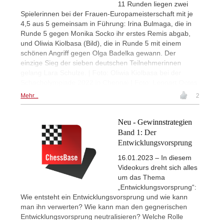
11 Runden liegen zwei
Spielerinnen bei der Frauen-Europameisterschaft mit je
4,5 aus 5 gemeinsam in Führung: Irina Bulmaga, die in
Runde 5 gegen Monika Socko ihr erstes Remis abgab,
und Oliwia Kiolbasa (Bild), die in Runde 5 mit einem
schönen Angriff gegen Olga Badelka gewann. Der
einzige Sieg der sieben deutschen Teilnehmerinnen
gelang Lara Schulze. | Foto: Oliwia Kiolbasa bei der
Schacholympiade 2022 in Chennai | Foto: Lennart Ootes
Mehr...
2
Neu - Gewinnstrategien
Band 1: Der
Entwicklungsvorsprung
16.01.2023 – In diesem
Videokurs dreht sich alles
um das Thema
„Entwicklungsvorsprung“:
Wie entsteht ein Entwicklungsvorsprung und wie kann
man ihn verwerten? Wie kann man den gegnerischen
Entwicklungsvorsprung neutralisieren? Welche Rolle