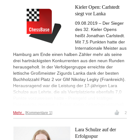
Kieler Open: Carlstedt
siegt vor Lanka
09.08.2019 – Der Sieger
des 32. Kieler Opens
heißt Jonathan Carlstedt.
Mit 7,5 Punkten hatte der
Internationale Meister aus
Hamburg am Ende einen halben Zähler mehr als seine
drei hartnäckigsten Konkurrenten aus den neun Runden
herausgeholt. In der Verfolgergruppe erreichte der
lettische Großmeister Zigurds Lanka dank der besten
Buchholzzahl Platz 2 vor GM Nikolay Legky (Frankreich).
Herausragend war die Leistung der 17-jährigen Lara
Schulze aus Lehrte, die als Viertplatzierte ebenfalls 7,0
Punkte vorzuweisen hatte - Preisgeld und kräftiger
Elozuwachs inklusive. | Fotos: Kieler Schachgesellschaft
Mehr...
Kommentare 1
2
Lara Schulze auf der
Erfolgsspur