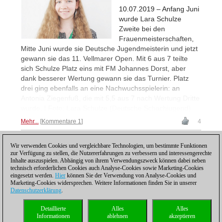
10.07.2019 – Anfang Juni
wurde Lara Schulze
Zweite bei den
Frauenmeisterschaften,
Mitte Juni wurde sie Deutsche Jugendmeisterin und jetzt
gewann sie das 11. Vellmarer Open. Mit 6 aus 7 teilte
sich Schulze Platz eins mit FM Johannes Dorst, aber
dank besserer Wertung gewann sie das Turnier. Platz
drei ging ebenfalls an eine Nachwuchsspielerin: an
Antonia Ziegenfuß, die mit 5,5 aus 7 nach Wertung Dritte
wurde. | Foto: Lara Schulze (Deutsche Schachjugend)
Mehr...
Kommentare 1
4
Wir verwenden Cookies und vergleichbare Technologien, um bestimmte Funktionen
1
zur Verfügung zu stellen, die Nutzererfahrungen zu verbessern und interessengerechte
Inhalte auszuspielen. Abhängig von ihrem Verwendungszweck können dabei neben
technisch erforderlichen Cookies auch Analyse-Cookies sowie Marketing-Cookies
eingesetzt werden.
Hier
können Sie der Verwendung von Analyse-Cookies und
Marketing-Cookies widersprechen. Weitere Informationen finden Sie in unserer
Datenschutzerklärung
.
Datenschutzhinweis
|
Impressum
|
Kontakt
|
Cookies Management
|
Lizenzen
|
Detaillierte
Alles
Alles
Compliance Hotline
|
Home
Informationen
ablehnen
akzeptieren