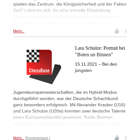
spielen das Zentrum, die Königssicherheit und der Faktor
Zeit? Lohnt es sich, für eine schnelle Entwicklung
Material zu opfern? Alle Fragen werden im allerersten
Fritztrainer von WIM Lara Schulze beantwortet!
Mehr...
2
Lara Schulze: Portrait bei
"Buten un Binnen"
15.11.2021 – Bei den
jüngsten
Jugendeuropameisterschaften, die im Hybrid-Modus
durchgeführt wurden, war der Deutsche Schachbund
ganz besonders erfolgreich. Mit Alexander Krastev (U16)
und Lara Schulze (U20w) konnten zwei deutsche Talente
einen Europameistertitel gewinnen. Radio Bremen
portraitierte Lara Schulze für sein Lokalmagazin "Buten
un Binnen".
Mehr...
Kommentare
3