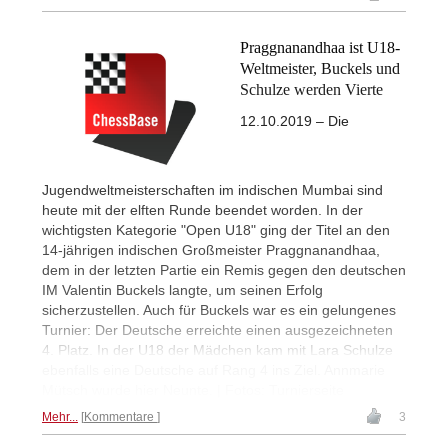
Praggnanandhaa ist U18-
Weltmeister, Buckels und
Schulze werden Vierte
12.10.2019 – Die
Jugendweltmeisterschaften im indischen Mumbai sind
heute mit der elften Runde beendet worden. In der
wichtigsten Kategorie "Open U18" ging der Titel an den
14-jährigen indischen Großmeister Praggnanandhaa,
dem in der letzten Partie ein Remis gegen den deutschen
IM Valentin Buckels langte, um seinen Erfolg
sicherzustellen. Auch für Buckels war es ein gelungenes
Turnier: Der Deutsche erreichte einen ausgezeichneten
4. Platz. In der U18 der Mädchen kam mit Lara Schulze
ebenfalls eine Deutsche auf Rang 4 ins Ziel. Annmarie
Mütsch wurde hier Neunte. | Fotos: Turnierseite
Mehr...
Kommentare
3