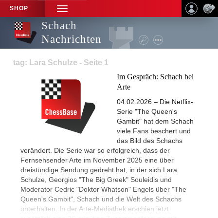
SHOP
TOGGLE
NAVIGATION
Schach
Nachrichten
tag: Lara Schulze - Seite 1
Im Gespräch: Schach bei
Arte
04.02.2026 – Die Netflix-
Serie "The Queen's
Gambit" hat dem Schach
viele Fans beschert und
das Bild des Schachs
verändert. Die Serie war so erfolgreich, dass der
Fernsehsender Arte im November 2025 eine über
dreistündige Sendung gedreht hat, in der sich Lara
Schulze, Georgios "The Big Greek" Souleidis und
Moderator Cedric "Doktor Whatson" Engels über "The
Queen's Gambit", Schach und die Welt des Schachs
unterhalten. In der Arte-Mediathek erschien jetzt