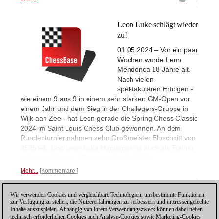
Leon Luke schlägt wieder
zu!
01.05.2024 – Vor ein paar
Wochen wurde Leon
Mendonca 18 Jahre alt.
Nach vielen
spektakulären Erfolgen -
wie einem 9 aus 9 in einem sehr starken GM-Open vor
einem Jahr und dem Sieg in der Challegers-Gruppe in
Wijk aan Zee - hat Leon gerade die Spring Chess Classic
2024 im Saint Louis Chess Club gewonnen. An dem
Rundenturnier nahmen zehn Großmeister Eloschnitt von
2625 teil. Und Leon Luke Mendonca ist auch als Trainer
schon erstklassig. | Fotos von Austin Fuller
Mehr...
Kommentare
Wir verwenden Cookies und vergleichbare Technologien, um bestimmte Funktionen
1
zur Verfügung zu stellen, die Nutzererfahrungen zu verbessern und interessengerechte
Inhalte auszuspielen. Abhängig von ihrem Verwendungszweck können dabei neben
technisch erforderlichen Cookies auch Analyse-Cookies sowie Marketing-Cookies