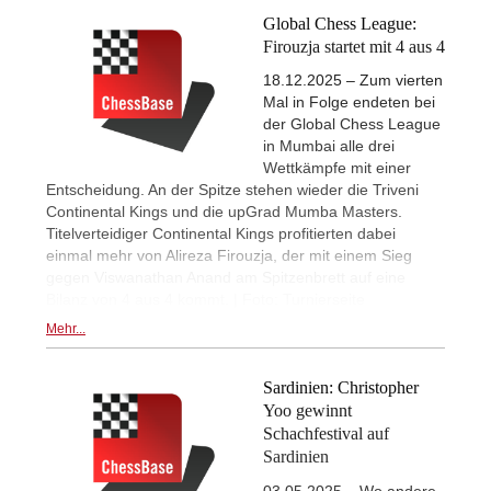
Global Chess League:
Firouzja startet mit 4 aus 4
18.12.2025 – Zum vierten
Mal in Folge endeten bei
der Global Chess League
in Mumbai alle drei
Wettkämpfe mit einer
Entscheidung. An der Spitze stehen wieder die Triveni
Continental Kings und die upGrad Mumba Masters.
Titelverteidiger Continental Kings profitierten dabei
einmal mehr von Alireza Firouzja, der mit einem Sieg
gegen Viswanathan Anand am Spitzenbrett auf eine
Bilanz von 4 aus 4 kommt. | Foto: Turnierseite
Mehr...
Sardinien: Christopher
Yoo gewinnt
Schachfestival auf
Sardinien
03.05.2025 – Wo andere