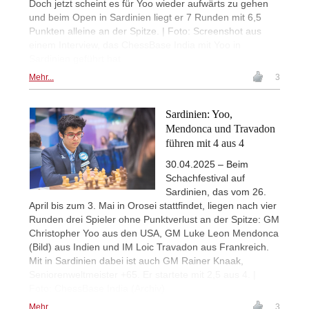
Doch jetzt scheint es für Yoo wieder aufwärts zu gehen
und beim Open in Sardinien liegt er 7 Runden mit 6,5
Punkten alleine an der Spitze. | Foto: Screenshot aus
einem Interview, das ChessBase India mit Yoo in
Sardinien geführt hat
Mehr...
3
Sardinien: Yoo,
Mendonca und Travadon
führen mit 4 aus 4
30.04.2025 – Beim
Schachfestival auf
Sardinien, das vom 26.
April bis zum 3. Mai in Orosei stattfindet, liegen nach vier
Runden drei Spieler ohne Punktverlust an der Spitze: GM
Christopher Yoo aus den USA, GM Luke Leon Mendonca
(Bild) aus Indien und IM Loic Travadon aus Frankreich.
Mit in Sardinien dabei ist auch GM Rainer Knaak,
Seniorenweltmeister +65. Er startete mit 2,5 aus 4. |
Foto: ChessBase India (Archiv)
Mehr...
3