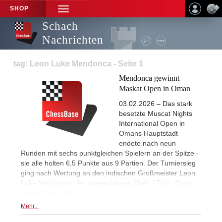
SHOP
TOGGLE
NAVIGATION
Schach
Nachrichten
tag: Leon Luke Mendonca - Seite 1
Mendonca gewinnt
Maskat Open in Oman
03.02.2026 – Das stark
besetzte Muscat Nights
International Open in
Omans Hauptstadt
endete nach neun
Runden mit sechs punktgleichen Spielern an der Spitze -
sie alle holten 6,5 Punkte aus 9 Partien. Der Turniersieg
ging nach Wertung an den indischen Großmeister Leon
Luke Mendonca, der ungeschlagen blieb. | Foto: Oman
Chess Committee
Mehr...