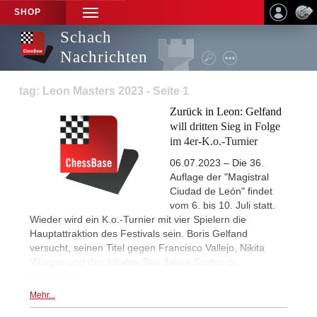
SHOP
TOGGLE
NAVIGATION
Schach
Nachrichten
tag: Leon Masters 2023 - Seite 1
Zurück in Leon: Gelfand
will dritten Sieg in Folge
im 4er-K.o.-Turnier
06.07.2023 – Die 36.
Auflage der "Magistral
Ciudad de León" findet
vom 6. bis 10. Juli statt.
Wieder wird ein K.o.-Turnier mit vier Spielern die
Hauptattraktion des Festivals sein. Boris Gelfand
versucht, seinen Titel gegen Francisco Vallejo, Nikita
Vitiugov und den lokalen Star Jaime Santos zu
verteidigen.
Mehr...