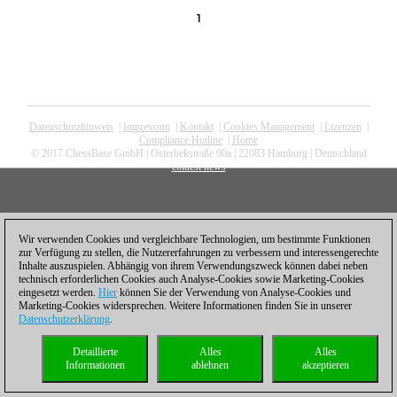
1
Datenschutzhinweis
|
Impressum
|
Kontakt
|
Cookies Management
|
Lizenzen
|
Compliance Hotline
|
Home
© 2017 ChessBase GmbH | Osterbekstraße 90a | 22083 Hamburg | Deutschland
coldest news
Wir verwenden Cookies und vergleichbare Technologien, um bestimmte Funktionen
zur Verfügung zu stellen, die Nutzererfahrungen zu verbessern und interessengerechte
Inhalte auszuspielen. Abhängig von ihrem Verwendungszweck können dabei neben
technisch erforderlichen Cookies auch Analyse-Cookies sowie Marketing-Cookies
eingesetzt werden.
Hier
können Sie der Verwendung von Analyse-Cookies und
Marketing-Cookies widersprechen. Weitere Informationen finden Sie in unserer
Datenschutzerklärung
.
Detaillierte
Alles
Alles
Informationen
ablehnen
akzeptieren