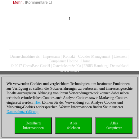
Mehr...
Kommentare 1
1
Datenschutzhinweis
|
Impressum
|
Kontakt
|
Cookies Management
|
Lizenzen
|
Compliance Hotline
|
Home
© 2017 ChessBase GmbH | Osterbekstraße 90a | 22083 Hamburg | Deutschland
coldest news
Wir verwenden Cookies und vergleichbare Technologien, um bestimmte Funktionen
zur Verfügung zu stellen, die Nutzererfahrungen zu verbessern und interessengerechte
Inhalte auszuspielen. Abhängig von ihrem Verwendungszweck können dabei neben
technisch erforderlichen Cookies auch Analyse-Cookies sowie Marketing-Cookies
eingesetzt werden.
Hier
können Sie der Verwendung von Analyse-Cookies und
Marketing-Cookies widersprechen. Weitere Informationen finden Sie in unserer
Datenschutzerklärung
.
Detaillierte
Alles
Alles
Informationen
ablehnen
akzeptieren