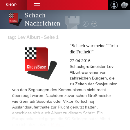
SHOP
TOGGLE
NAVIGATION
Schach
Nachrichten
tag: Lev Alburt - Seite 1
"Schach war meine Tür in
die Freiheit!"
27.04.2016 –
Schachgroßmeister Lev
Alburt war einer von
zahlreichen Bürgern, die
zu Zeiten der Sowjetunion
von den Segnungen des Kommunismus nicht recht
überzeugt waren. Nachdem zuvor schon Großmeister
wie Gennadi Sosonko oder Viktor Kortschnoj
Auslandsaufenthalte zur Flucht genutzt hatten,
entschloss sich auch Alburt zu diesem Schritt. Ein
Europapokalspiel gegen die SG Solingen nutze Alburt,
um sich abzusetzen.
Mehr...