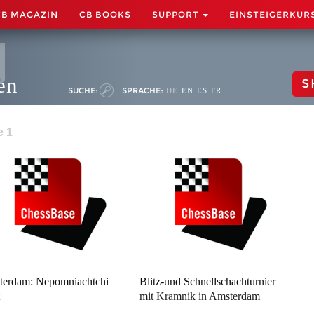
CB MAGAZIN
CB BOOKS
SUPPORT
EINSTEIGERKUR
en
S
SUCHE:
SPRACHE:
DE
EN
ES
FR
e 1
erdam: Nepomniachtchi
Blitz-und Schnellschachturnier
t
mit Kramnik in Amsterdam