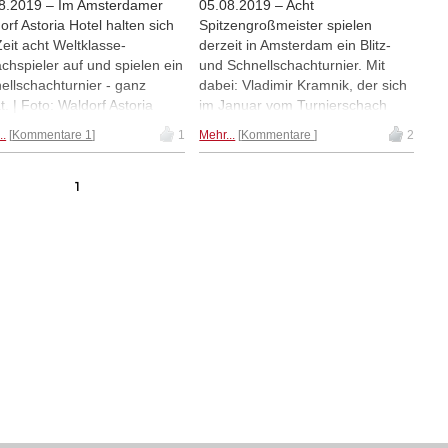
8.2019 – Im Amsterdamer
05.08.2019 – Acht
orf Astoria Hotel halten sich
Spitzengroßmeister spielen
Zeit acht Weltklasse-
derzeit in Amsterdam ein Blitz-
chspieler auf und spielen ein
und Schnellschachturnier. Mit
ellschachturnier - ganz
dabei: Vladimir Kramnik, der sich
t. | Foto: Waldorf Astoria
im Januar vom Turnierschach
l Amsterdam
zurückgezogen hat. Kramnik und
..
Kommentare 1
1
Mehr...
Kommentare
2
Anand gewannen das Blitzturnier
am Samstag. | Foto: Peter
Doggers/
chess.com
"
1