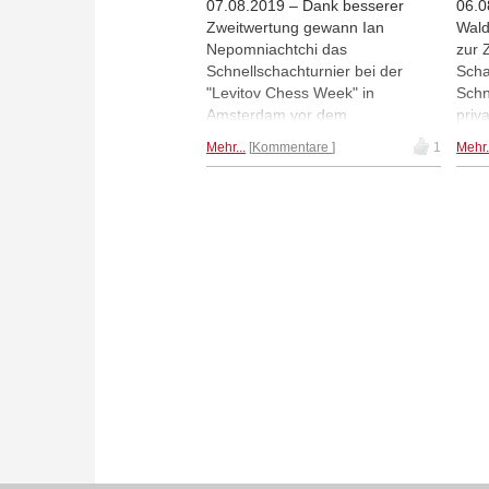
07.08.2019 – Dank besserer
06.0
Zweitwertung gewann Ian
Wald
Nepomniachtchi das
zur 
Schnellschachturnier bei der
Scha
"Levitov Chess Week" in
Schn
Amsterdam vor dem
priva
punktgleichen Alexander
Hote
Mehr...
Kommentare
1
Mehr.
Gríschuk. | Foto: Niki Riga