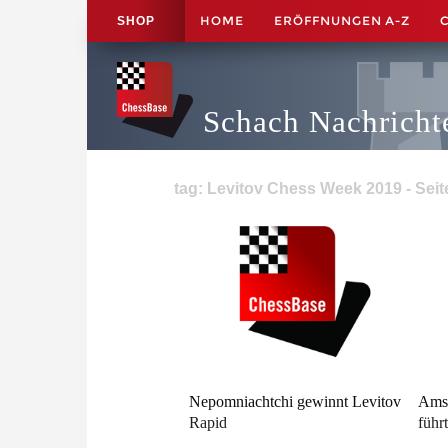
HOME
ERÖFFNUNGEN A-Z
SHOP
Schach Nachricht
tag: Levitov Chess Week 2019 - Seit
Nepomniachtchi gewinnt Levitov
Amst
Rapid
führ