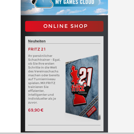
ONLINE SHOP
Neuheiten
FRITZ 21
Ihr persönlicher
Schachtrainer - Egal,
ob Sie Ihre ersten
Schritte in die Welt
des Vereinsschachs
machen oder bereits
auf Turnierniveau
spielen: Mit FRITZ
trainieren Sie
effizienter,
intelligenter und
individueller als je
zuvor.
69,90 €