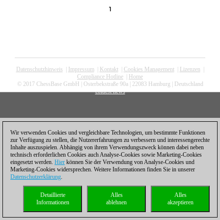
1
Datenschutzhinweis
|
Impressum
|
Kontakt
|
Cookies Management
|
Lizenzen
|
Compliance Hotline
|
Home
© 2017 ChessBase GmbH | Osterbekstraße 90a | 22083 Hamburg | Deutschland
coldest news
Wir verwenden Cookies und vergleichbare Technologien, um bestimmte Funktionen
zur Verfügung zu stellen, die Nutzererfahrungen zu verbessern und interessengerechte
Inhalte auszuspielen. Abhängig von ihrem Verwendungszweck können dabei neben
technisch erforderlichen Cookies auch Analyse-Cookies sowie Marketing-Cookies
eingesetzt werden.
Hier
können Sie der Verwendung von Analyse-Cookies und
Marketing-Cookies widersprechen. Weitere Informationen finden Sie in unserer
Datenschutzerklärung
.
Detaillierte
Alles
Alles
Informationen
ablehnen
akzeptieren