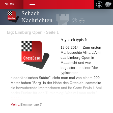
SHOP
TOGGLE
NAVIGATION
Schach
Nachrichten
tag: Limburg Open - Seite 1
Atypisch typisch
13.06.2014 – Zum ersten
Mal besuchte Alina L'Ami
das Limburg Open in
Maastricht und war
begeistert. In einer "der
typischsten
niederländischen Städte", sieht man mal von einem 200
Meter hohen "Berg" in der Nähe des Ortes ab, sammelte
sie bezaubernde Impressionen und ihr Gatte Erwin L'Ami
sechs Punkte für den Turniersieg! Was will man mehr?
Mehr...
Mehr...
Kommentare 2