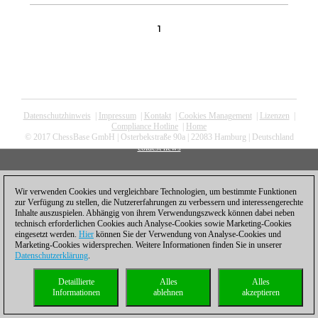
1
Datenschutzhinweis
|
Impressum
|
Kontakt
|
Cookies Management
|
Lizenzen
|
Compliance Hotline
|
Home
© 2017 ChessBase GmbH | Osterbekstraße 90a | 22083 Hamburg | Deutschland
coldest news
Wir verwenden Cookies und vergleichbare Technologien, um bestimmte Funktionen
zur Verfügung zu stellen, die Nutzererfahrungen zu verbessern und interessengerechte
Inhalte auszuspielen. Abhängig von ihrem Verwendungszweck können dabei neben
technisch erforderlichen Cookies auch Analyse-Cookies sowie Marketing-Cookies
eingesetzt werden.
Hier
können Sie der Verwendung von Analyse-Cookies und
Marketing-Cookies widersprechen. Weitere Informationen finden Sie in unserer
Datenschutzerklärung
.
Detaillierte
Alles
Alles
Informationen
ablehnen
akzeptieren