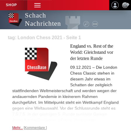
SHOP
TOGGLE
NAVIGATION
Schach
Nachrichten
tag: London Chess 2021 - Seite 1
England vs. Rest of the
World: Gleichstand vor
der letzten Runde
09.12.2021 – Die London
Chess Classic stehen in
diesem Jahr etwas im
Schatten der zeitgleich
stattfindenden Weltmeisterschaft und werden wegen der
andauernden Pandemie in kleinerem Rahmen
durchgeführt. Im Mittelpunkt steht ein Wettkampf England
gegen eine Weltauswahl. Vor der Schlussrunde steht es
7,5:7,5. In der gestrigen 5. Runde punktete Gawain
Jones für die Engländer. | Fotos: Veranstalter
Mehr...
Kommentare