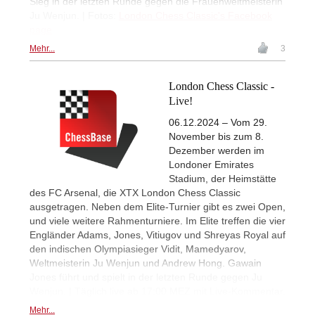
Sieg in der letzten Runde gegen die Frauenweltmeisterin
Ju Wenjun. | Fotos:
London Chess Classic's Facebook
page
Mehr...
3
London Chess Classic -
Live!
06.12.2024 – Vom 29.
November bis zum 8.
Dezember werden im
Londoner Emirates
Stadium, der Heimstätte
des FC Arsenal, die XTX London Chess Classic
ausgetragen. Neben dem Elite-Turnier gibt es zwei Open,
und viele weitere Rahmenturniere. Im Elite treffen die vier
Engländer Adams, Jones, Vitiugov und Shreyas Royal auf
den indischen Olympiasieger Vidit, Mamedyarov,
Weltmeisterin Ju Wenjun und Andrew Hong. Gawain
Jones führt und spielt in der letzten Runde gegen Ju
Wenjun. | Täglich live ab 17:00 MEZ mit Live-Kommentar.
Mehr...