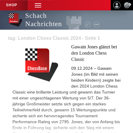
SHOP
TOGGLE
NAVIGATION
Schach
Nachrichten
tag: London Chess Classic 2024 - Seite 1
Gawain Jones glänzt bei
den London Chess
Classic
09.12.2024 – Gawain
Jones (im Bild mit seinen
beiden Kindern) zeigte bei
den 2024 London Chess
Classic eine brillante Leistung und gewann das Turnier
mit einer ungeschlagenen Wertung von 5/7. Der 36-
jährige Großmeister setzte sich gegen ein starkes
Teilnehmerfeld durch, gewann 15 Wertungspunkte und
sicherte sich ein hervorragendes Tournament
Performance Rating von 2795. Jones, der von Anfang bis
Ende in Führung lag, sicherte sich den Sieg mit einem